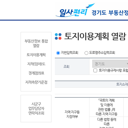
토지이용계획 열람
부동산정보 통합
열람
지번입력조회
도로명주소입력조회
토지이용계획
지적(임야)도
조회
토지이용규제사항 포
경계점좌표
지적측량기준점
토지소재
「국토의 계획
시군구
및 이용에
업무담당자
관한 법률 」에
지역·지구등
연락처조회
따른 지역·지구등
지정여부
다른 법령 등에
따른