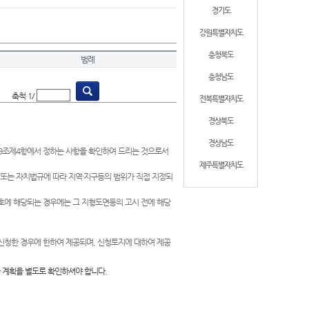
경기도
강원특별자치도
충청북도
범례
충청남도
축척 1/
전북특별자치도
경상북도
경상남도
제9조제4항에서 정하는 사항을 확인하여 드리는 것으로서
제주특별자치도
 또는 자치법규에 따라 지역·지구등의 범위가 직접 지정되
 호에 해당되는 경우에는 그 지형도면등의 고시 전에 해당
신청한 경우에 한하여 제공되며, 신청토지에 대하여 제공
 계획을 별도로 확인하셔야 합니다.