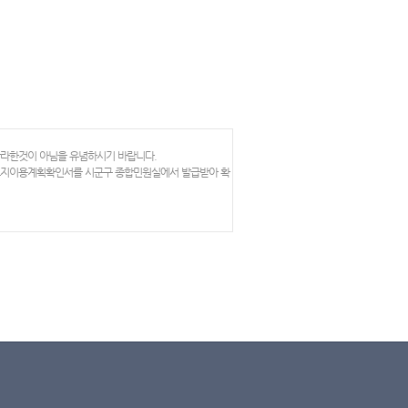
망라한것이 아님을 유념하시기 바랍니다.
 토지이용계획확인서를 시군구 종합민원실에서 발급받아 확