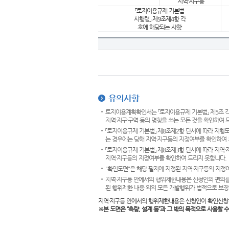
지역·지구등
「토지이용규제 기본법
시행령」 제9조제4항 각
호에 해당되는 사항
유의사항
토지이용계획확인서는 「토지이용규제 기본법」 제5조 각
지역·지구·구역 등의 명칭을 쓰는 모든 것을 확인하여 
「토지이용규제 기본법」 제8조제2항 단서에 따라 지형
는 경우에는 당해 지역·지구등의 지정여부를 확인하여 
「토지이용규제 기본법」 제8조제3항 단서에 따라 지역
지역·지구등의 지정여부를 확인하여 드리지 못합니다.
"확인도면"은 해당 필지에 지정된 지역·지구등의 지정
지역·지구등 안에서의 행위제한내용은 신청인의 편의를
된 행위제한 내용 외의 모든 개발행위가 법적으로 보장
지역·지구등 안에서의 행위제한내용은 신청인이 확인신청
※본 도면은
“측량, 설계 등”과 그 밖의 목적으로 사용할 