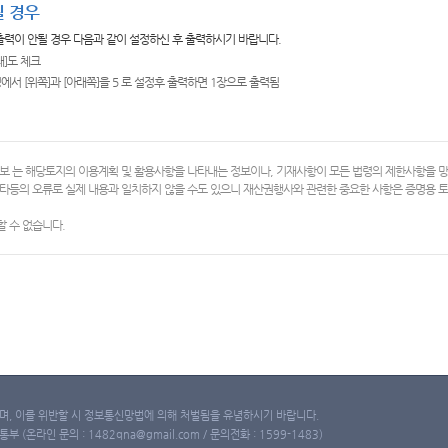
 경우
 출력이 안될 경우 다음과 같이 설정하신 후 출력하시기 바랍니다.
쇄]도 체크
에서 [위쪽]과 [아래쪽]을 5 로 설정후 출력하면 1장으로 출력됨
보 는 해당토지의 이용계획 및 활용사항을 나타내는 정보이나, 기재사항이 모든 법령의 제한사항을 
타등의 오류로 실제 내용과 일치하지 않을 수도 있으니 재산권행사와 관련한 중요한 사항은 증명용
 수 없습니다.
, 이를 위반할 시 정보통신망법에 의해 처벌됨을 유념하시기 바랍니다.
(온라인 문의 : 1482qna@gmail.com / 문의전화 : 1599-1483)