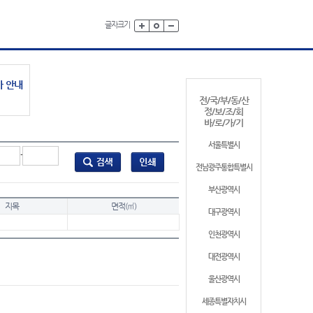
글자크기
가 안내
전/국/부/동/산
정/보/조/회
바/로/가/기
서울특별시
-
전남광주통합특별시
부산광역시
지목
면적(㎡)
대구광역시
인천광역시
대전광역시
울산광역시
세종특별자치시