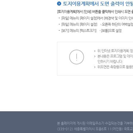
토지이용계획에서 도면 출력이 안될
[토지이용계획]에서 [인쇄] 버튼을 클릭해서 인쇄시 도면
[파일] 메뉴의 [페이지 설정]에서 [배경색 및 이미지 인
[파일] 메뉴의 [페이지 설정] → 오른쪽 하단의 여백설정
[보기] 메뉴의 [텍스트크기] → [보통]으로 설정
위 인터넷 토지이용계획 정
본내용은 프로그램 및 데이
인하시기 바랍니다.
위도면은 측량용으로 활용할
본 홈페이지에 게시된 이메일주소가 수집되는것을 거부하며
(339-012) 세종특별자치시 도움6로 11(어진동) 국토교통부 