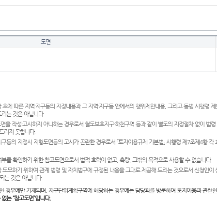
도면
 호에 따른 지역·지구등의 지정내용과 그 지역·지구등 안에서의 행위제한내용, 그리고 동법 시행령 
드리는 것은 아닙니다.
도면을 작성·고시하지 아니하는 경우로서 철도보호지구·하천구역 등과 같이 별도의 지정절차 없이 법령
드리지 못합니다.
·지구등의 지정시 지형도면등의 고시가 곤란한 경우로서 「토지이용규제 기본법」 시행령 제7조제4항 각
여부를 확인하기 위한 참고도면으로서 법적 효력이 없고, 측량, 그밖의 목적으로 사용할 수 없습니다.
 도모하기 위하여 관계 법령 및 자치법규에 규정된 내용을 그대로 제공해 드리는 것으로서 신청인이 
되는 것은 아닙니다.
한 경우에만 기재되며, 지구단위계획구역에 해당하는 경우에는 담당과를 방문하여 토지이용과 관련한
수 없는 “참고도면”입니다.