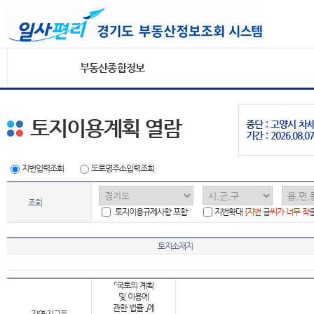
부동산종합정보
토지이용계획 열람
중단 : 고양시 
기간 : 2026.08.07
지번입력조회
도로명주소입력조회
조회
토지이용규제사항 포함
지번확대
[지번 글씨가 너무 작
토지소재지
「국토의 계획
및 이용에
관한 법률 」에