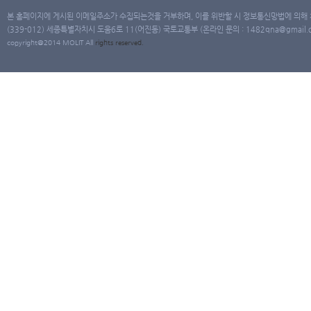
본 홈페이지에 게시된 이메일주소가 수집되는것을 거부하며, 이를 위반할 시 정보통신망법에 의해
(339-012) 세종특별자치시 도움6로 11(어진동) 국토교통부 (온라인 문의 : 1482qna@gmail.co
copyright@2014 MOLIT All
rights
reserved.