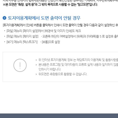
지역·지구등 안에서의 행위제한내용은 신청인이 확인신청한 경우에만 기재되며, 지구단위계획구역
※본 도면은
“측량, 설계 등”과 그 밖의 목적으로 사용할 수 없는 “참고도면”입니다.
토지이용계획에서 도면 출력이 안될 경우
[토지이용계획]에서 [인쇄] 버튼을 클릭해서 인쇄시 도면 출력이 안될 경우 다음과 같이 설정하신 
[파일] 메뉴의 [페이지 설정]에서 [배경색 및 이미지 인쇄]도 체크
[파일] 메뉴의 [페이지 설정] → 오른쪽 하단의 여백설정에서 [위쪽]과 [아래쪽]을 5 로 설정후 
[보기] 메뉴의 [텍스트크기] → [보통]으로 설정
위 인터넷 토지이용계획 정보 는 해당토지의 이용계획 및 활용사항
본내용은 프로그램 및 데이타등의 오류로 실제 내용과 일치하지 않
인하시기 바랍니다.
위도면은 측량용으로 활용할 수 없습니다.