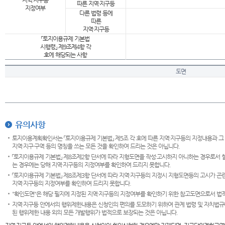
지역·지구등
따른 지역·지구등
지정여부
다른 법령 등에
따른
지역·지구등
「토지이용규제 기본법
시행령」 제9조제4항 각
호에 해당되는 사항
도면
유의사항
토지이용계획확인서는 「토지이용규제 기본법」 제5조 각 호에 따른 지역·지구등의 지정내용과 그
지역·지구·구역 등의 명칭을 쓰는 모든 것을 확인하여 드리는 것은 아닙니다.
「토지이용규제 기본법」 제8조제2항 단서에 따라 지형도면을 작성·고시하지 아니하는 경우로서 
는 경우에는 당해 지역·지구등의 지정여부를 확인하여 드리지 못합니다.
「토지이용규제 기본법」 제8조제3항 단서에 따라 지역·지구등의 지정시 지형도면등의 고시가 곤란
지역·지구등의 지정여부를 확인하여 드리지 못합니다.
"확인도면"은 해당 필지에 지정된 지역·지구등의 지정여부를 확인하기 위한 참고도면으로서 법적 
지역·지구등 안에서의 행위제한내용은 신청인의 편의를 도모하기 위하여 관계 법령 및 자치법규
된 행위제한 내용 외의 모든 개발행위가 법적으로 보장되는 것은 아닙니다.