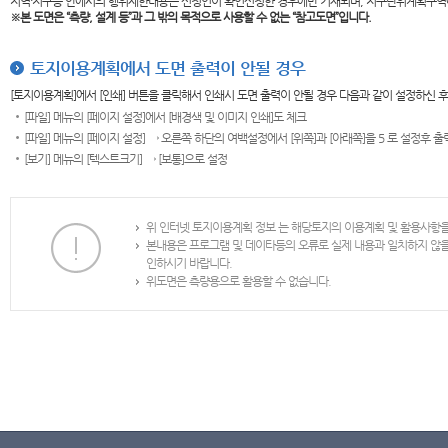
지역·지구등 안에서의 행위제한내용은 신청인이 확인신청한 경우에만 기재되며, 지구단위계획구역
※본 도면은
“측량, 설계 등”과 그 밖의 목적으로 사용할 수 없는 “참고도면”입니다.
토지이용계획에서 도면 출력이 안될 경우
[토지이용계획]에서 [인쇄] 버튼을 클릭해서 인쇄시 도면 출력이 안될 경우 다음과 같이 설정하신 
[파일] 메뉴의 [페이지 설정]에서 [배경색 및 이미지 인쇄]도 체크
[파일] 메뉴의 [페이지 설정] → 오른쪽 하단의 여백설정에서 [위쪽]과 [아래쪽]을 5 로 설정후 
[보기] 메뉴의 [텍스트크기] → [보통]으로 설정
위 인터넷 토지이용계획 정보 는 해당토지의 이용계획 및 활용사항
본내용은 프로그램 및 데이타등의 오류로 실제 내용과 일치하지 않
인하시기 바랍니다.
위도면은 측량용으로 활용할 수 없습니다.