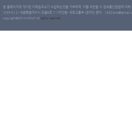
본 홈페이지에 게시된 이메일주소가 수집되는것을 거부하며, 이를 위반할 시 정보통신망법에 의해
(339-012) 세종특별자치시 도움6로 11(어진동) 국토교통부 (온라인 문의 : 1482qna@gmail.co
copyright@2014 MOLIT All
rights
reserved.