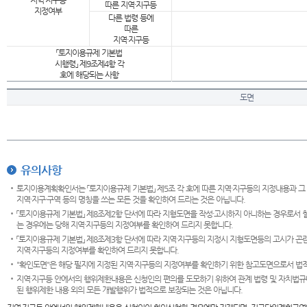
지역·지구등
따른 지역·지구등
지정여부
다른 법령 등에
따른
지역·지구등
「토지이용규제 기본법
시행령」 제9조제4항 각
호에 해당되는 사항
도면
유의사항
토지이용계획확인서는 「토지이용규제 기본법」 제5조 각 호에 따른 지역·지구등의 지정내용과 그
지역·지구·구역 등의 명칭을 쓰는 모든 것을 확인하여 드리는 것은 아닙니다.
「토지이용규제 기본법」 제8조제2항 단서에 따라 지형도면을 작성·고시하지 아니하는 경우로서 
는 경우에는 당해 지역·지구등의 지정여부를 확인하여 드리지 못합니다.
「토지이용규제 기본법」 제8조제3항 단서에 따라 지역·지구등의 지정시 지형도면등의 고시가 곤란
지역·지구등의 지정여부를 확인하여 드리지 못합니다.
"확인도면"은 해당 필지에 지정된 지역·지구등의 지정여부를 확인하기 위한 참고도면으로서 법적 
지역·지구등 안에서의 행위제한내용은 신청인의 편의를 도모하기 위하여 관계 법령 및 자치법규
된 행위제한 내용 외의 모든 개발행위가 법적으로 보장되는 것은 아닙니다.