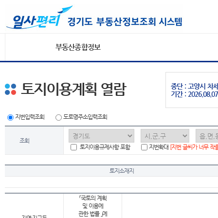
부동산종합정보
토지이용계획 열람
중단 : 고양시 
기간 : 2026.08.07
지번입력조회
도로명주소입력조회
조회
토지이용규제사항 포함
지번확대
[지번 글씨가 너무 작
토지소재지
「국토의 계획
및 이용에
관한 법률 」에