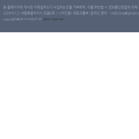
본 홈페이지에 게시된 이메일주소가 수집되는것을 거부하며, 이를 위반할 시 정보통신망법에 의해
(339-012) 세종특별자치시 도움6로 11(어진동) 국토교통부 (온라인 문의 : 1482qna@gmail.co
copyright@2014 MOLIT All
rights
reserved.