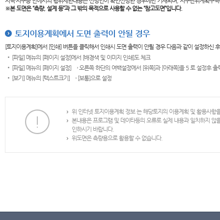
지역·지구등 안에서의 행위제한내용은 신청인이 확인신청한 경우에만 기재되며, 지구단위계획구역
※본 도면은
“측량, 설계 등”과 그 밖의 목적으로 사용할 수 없는 “참고도면”입니다.
토지이용계획에서 도면 출력이 안될 경우
[토지이용계획]에서 [인쇄] 버튼을 클릭해서 인쇄시 도면 출력이 안될 경우 다음과 같이 설정하신 
[파일] 메뉴의 [페이지 설정]에서 [배경색 및 이미지 인쇄]도 체크
[파일] 메뉴의 [페이지 설정] → 오른쪽 하단의 여백설정에서 [위쪽]과 [아래쪽]을 5 로 설정후 
[보기] 메뉴의 [텍스트크기] → [보통]으로 설정
위 인터넷 토지이용계획 정보 는 해당토지의 이용계획 및 활용사항
본내용은 프로그램 및 데이타등의 오류로 실제 내용과 일치하지 않
인하시기 바랍니다.
위도면은 측량용으로 활용할 수 없습니다.