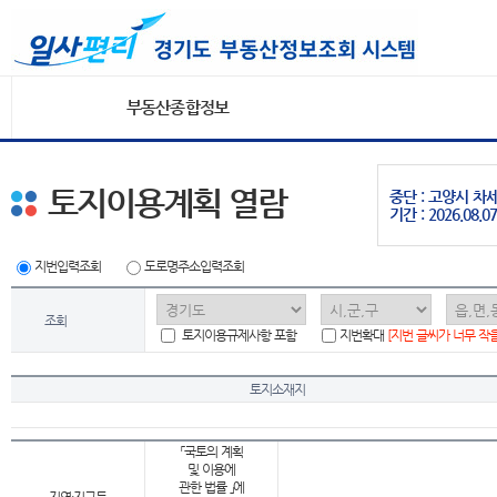
부동산종합정보
토지이용계획 열람
중단 : 고양시 
기간 : 2026.08.07
지번입력조회
도로명주소입력조회
조회
토지이용규제사항 포함
지번확대
[지번 글씨가 너무 작
토지소재지
「국토의 계획
및 이용에
관한 법률 」에