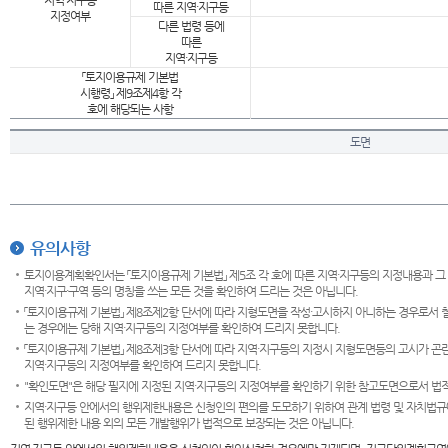
지역·지구등
따른 지역·지구등
지정여부
다른 법령 등에
따른
지역·지구등
「토지이용규제 기본법
시행령」 제9조제4항 각
호에 해당되는 사항
도면
유의사항
토지이용계획확인서는 「토지이용규제 기본법」 제5조 각 호에 따른 지역·지구등의 지정내용과 그
지역·지구·구역 등의 명칭을 쓰는 모든 것을 확인하여 드리는 것은 아닙니다.
「토지이용규제 기본법」 제8조제2항 단서에 따라 지형도면을 작성·고시하지 아니하는 경우로서 
는 경우에는 당해 지역·지구등의 지정여부를 확인하여 드리지 못합니다.
「토지이용규제 기본법」 제8조제3항 단서에 따라 지역·지구등의 지정시 지형도면등의 고시가 곤란
지역·지구등의 지정여부를 확인하여 드리지 못합니다.
"확인도면"은 해당 필지에 지정된 지역·지구등의 지정여부를 확인하기 위한 참고도면으로서 법적 
지역·지구등 안에서의 행위제한내용은 신청인의 편의를 도모하기 위하여 관계 법령 및 자치법규
된 행위제한 내용 외의 모든 개발행위가 법적으로 보장되는 것은 아닙니다.