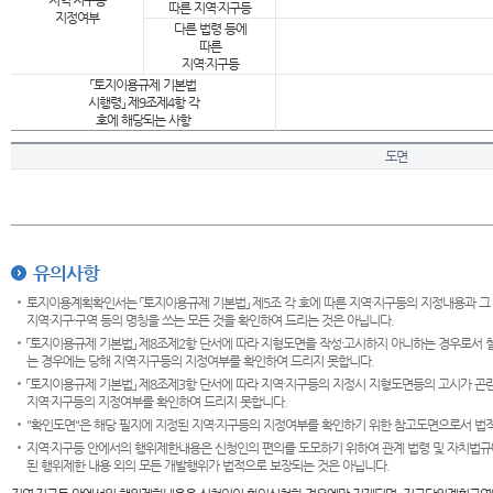
지역·지구등
따른 지역·지구등
지정여부
다른 법령 등에
따른
지역·지구등
「토지이용규제 기본법
시행령」 제9조제4항 각
호에 해당되는 사항
도면
유의사항
토지이용계획확인서는 「토지이용규제 기본법」 제5조 각 호에 따른 지역·지구등의 지정내용과 그
지역·지구·구역 등의 명칭을 쓰는 모든 것을 확인하여 드리는 것은 아닙니다.
「토지이용규제 기본법」 제8조제2항 단서에 따라 지형도면을 작성·고시하지 아니하는 경우로서 
는 경우에는 당해 지역·지구등의 지정여부를 확인하여 드리지 못합니다.
「토지이용규제 기본법」 제8조제3항 단서에 따라 지역·지구등의 지정시 지형도면등의 고시가 곤란
지역·지구등의 지정여부를 확인하여 드리지 못합니다.
"확인도면"은 해당 필지에 지정된 지역·지구등의 지정여부를 확인하기 위한 참고도면으로서 법적 
지역·지구등 안에서의 행위제한내용은 신청인의 편의를 도모하기 위하여 관계 법령 및 자치법규
된 행위제한 내용 외의 모든 개발행위가 법적으로 보장되는 것은 아닙니다.