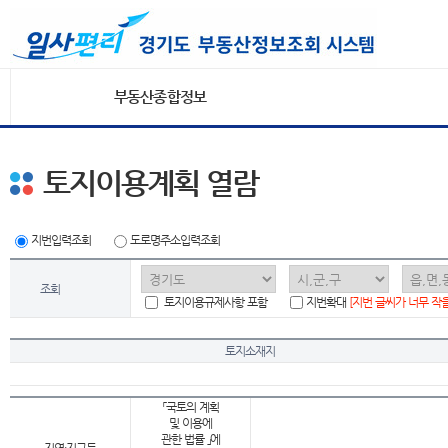
부동산종합정보
토지이용계획 열람
지번입력조회
도로명주소입력조회
조회
토지이용규제사항 포함
지번확대
[지번 글씨가 너무 작
토지소재지
「국토의 계획
및 이용에
관한 법률 」에