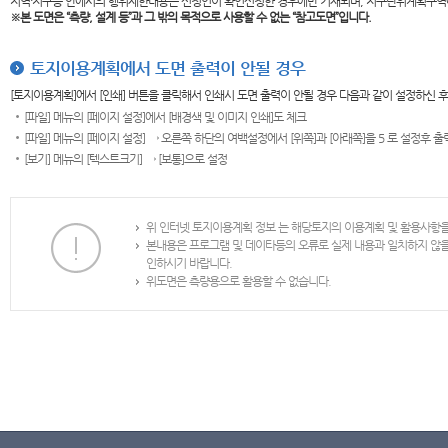
지역·지구등 안에서의 행위제한내용은 신청인이 확인신청한 경우에만 기재되며, 지구단위계획구역
※본 도면은
“측량, 설계 등”과 그 밖의 목적으로 사용할 수 없는 “참고도면”입니다.
토지이용계획에서 도면 출력이 안될 경우
[토지이용계획]에서 [인쇄] 버튼을 클릭해서 인쇄시 도면 출력이 안될 경우 다음과 같이 설정하신 
[파일] 메뉴의 [페이지 설정]에서 [배경색 및 이미지 인쇄]도 체크
[파일] 메뉴의 [페이지 설정] → 오른쪽 하단의 여백설정에서 [위쪽]과 [아래쪽]을 5 로 설정후 
[보기] 메뉴의 [텍스트크기] → [보통]으로 설정
위 인터넷 토지이용계획 정보 는 해당토지의 이용계획 및 활용사항
본내용은 프로그램 및 데이타등의 오류로 실제 내용과 일치하지 않
인하시기 바랍니다.
위도면은 측량용으로 활용할 수 없습니다.