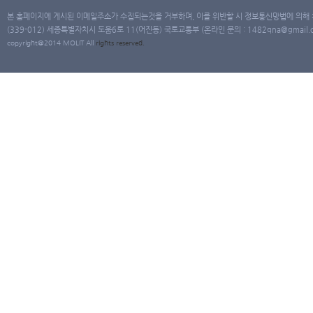
본 홈페이지에 게시된 이메일주소가 수집되는것을 거부하며, 이를 위반할 시 정보통신망법에 의해
(339-012) 세종특별자치시 도움6로 11(어진동) 국토교통부 (온라인 문의 : 1482qna@gmail.co
copyright@2014 MOLIT All
rights
reserved.