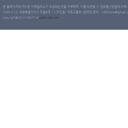
본 홈페이지에 게시된 이메일주소가 수집되는것을 거부하며, 이를 위반할 시 정보통신망법에 의해
(339-012) 세종특별자치시 도움6로 11(어진동) 국토교통부 (온라인 문의 : 1482qna@gmail.co
copyright@2014 MOLIT All
rights
reserved.