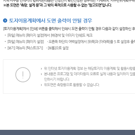
지역·지구등 안에서의 행위제한내용은 신청인이 확인신청한 경우에만 기재되며, 지구단위계획구역
※본 도면은
“측량, 설계 등”과 그 밖의 목적으로 사용할 수 없는 “참고도면”입니다.
토지이용계획에서 도면 출력이 안될 경우
[토지이용계획]에서 [인쇄] 버튼을 클릭해서 인쇄시 도면 출력이 안될 경우 다음과 같이 설정하신 
[파일] 메뉴의 [페이지 설정]에서 [배경색 및 이미지 인쇄]도 체크
[파일] 메뉴의 [페이지 설정] → 오른쪽 하단의 여백설정에서 [위쪽]과 [아래쪽]을 5 로 설정후 
[보기] 메뉴의 [텍스트크기] → [보통]으로 설정
위 인터넷 토지이용계획 정보 는 해당토지의 이용계획 및 활용사항
본내용은 프로그램 및 데이타등의 오류로 실제 내용과 일치하지 않
인하시기 바랍니다.
위도면은 측량용으로 활용할 수 없습니다.