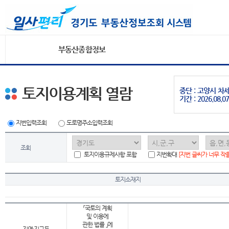
부동산종합정보
토지이용계획 열람
중단 : 고양시 
기간 : 2026.08.07
지번입력조회
도로명주소입력조회
조회
토지이용규제사항 포함
지번확대
[지번 글씨가 너무 작
토지소재지
「국토의 계획
및 이용에
관한 법률 」에