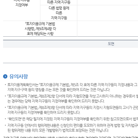
지역·지구등
따른 지역·지구등
지정여부
다른 법령 등에
따른
지역·지구등
「토지이용규제 기본법
시행령」 제9조제4항 각
호에 해당되는 사항
도면
유의사항
토지이용계획확인서는 「토지이용규제 기본법」 제5조 각 호에 따른 지역·지구등의 지정내용과 그
지역·지구·구역 등의 명칭을 쓰는 모든 것을 확인하여 드리는 것은 아닙니다.
「토지이용규제 기본법」 제8조제2항 단서에 따라 지형도면을 작성·고시하지 아니하는 경우로서 
는 경우에는 당해 지역·지구등의 지정여부를 확인하여 드리지 못합니다.
「토지이용규제 기본법」 제8조제3항 단서에 따라 지역·지구등의 지정시 지형도면등의 고시가 곤란
지역·지구등의 지정여부를 확인하여 드리지 못합니다.
"확인도면"은 해당 필지에 지정된 지역·지구등의 지정여부를 확인하기 위한 참고도면으로서 법적 
지역·지구등 안에서의 행위제한내용은 신청인의 편의를 도모하기 위하여 관계 법령 및 자치법규
된 행위제한 내용 외의 모든 개발행위가 법적으로 보장되는 것은 아닙니다.