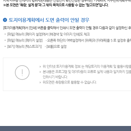
지역·지구등 안에서의 행위제한내용은 신청인이 확인신청한 경우에만 기재되며, 지구단위계획구역
※본 도면은
“측량, 설계 등”과 그 밖의 목적으로 사용할 수 없는 “참고도면”입니다.
토지이용계획에서 도면 출력이 안될 경우
[토지이용계획]에서 [인쇄] 버튼을 클릭해서 인쇄시 도면 출력이 안될 경우 다음과 같이 설정하신 
[파일] 메뉴의 [페이지 설정]에서 [배경색 및 이미지 인쇄]도 체크
[파일] 메뉴의 [페이지 설정] → 오른쪽 하단의 여백설정에서 [위쪽]과 [아래쪽]을 5 로 설정후 
[보기] 메뉴의 [텍스트크기] → [보통]으로 설정
위 인터넷 토지이용계획 정보 는 해당토지의 이용계획 및 활용사항
본내용은 프로그램 및 데이타등의 오류로 실제 내용과 일치하지 않
인하시기 바랍니다.
위도면은 측량용으로 활용할 수 없습니다.