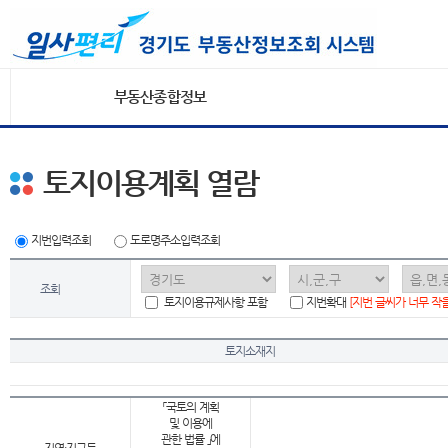
부동산종합정보
토지이용계획 열람
지번입력조회
도로명주소입력조회
조회
토지이용규제사항 포함
지번확대
[지번 글씨가 너무 작
토지소재지
「국토의 계획
및 이용에
관한 법률 」에