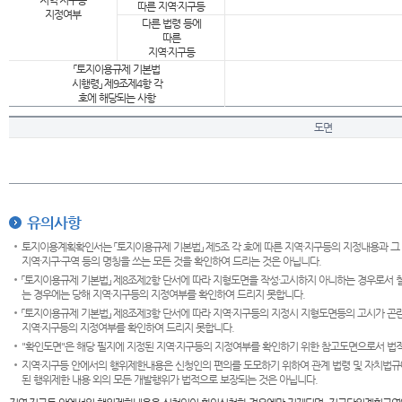
지역·지구등
따른 지역·지구등
지정여부
다른 법령 등에
따른
지역·지구등
「토지이용규제 기본법
시행령」 제9조제4항 각
호에 해당되는 사항
도면
유의사항
토지이용계획확인서는 「토지이용규제 기본법」 제5조 각 호에 따른 지역·지구등의 지정내용과 그
지역·지구·구역 등의 명칭을 쓰는 모든 것을 확인하여 드리는 것은 아닙니다.
「토지이용규제 기본법」 제8조제2항 단서에 따라 지형도면을 작성·고시하지 아니하는 경우로서 
는 경우에는 당해 지역·지구등의 지정여부를 확인하여 드리지 못합니다.
「토지이용규제 기본법」 제8조제3항 단서에 따라 지역·지구등의 지정시 지형도면등의 고시가 곤란
지역·지구등의 지정여부를 확인하여 드리지 못합니다.
"확인도면"은 해당 필지에 지정된 지역·지구등의 지정여부를 확인하기 위한 참고도면으로서 법적 
지역·지구등 안에서의 행위제한내용은 신청인의 편의를 도모하기 위하여 관계 법령 및 자치법규
된 행위제한 내용 외의 모든 개발행위가 법적으로 보장되는 것은 아닙니다.