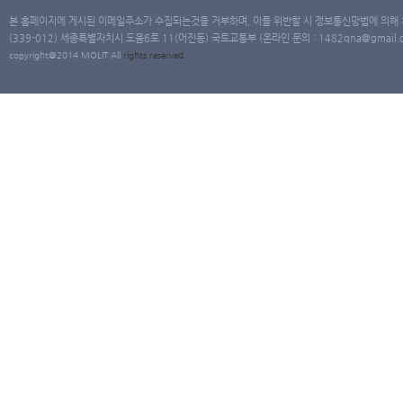
본 홈페이지에 게시된 이메일주소가 수집되는것을 거부하며, 이를 위반할 시 정보통신망법에 의해
(339-012) 세종특별자치시 도움6로 11(어진동) 국토교통부 (온라인 문의 : 1482qna@gmail.co
copyright@2014 MOLIT All
rights
reserved.