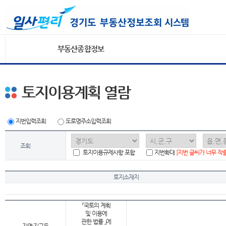
부동산종합정보
토지이용계획 열람
지번입력조회
도로명주소입력조회
조회
토지이용규제사항 포함
지번확대
[지번 글씨가 너무 작
토지소재지
「국토의 계획
및 이용에
관한 법률 」에