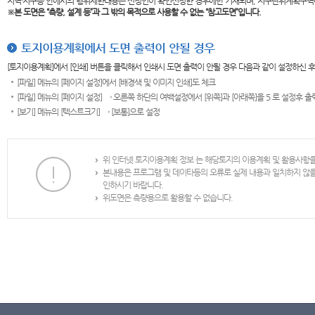
지역·지구등 안에서의 행위제한내용은 신청인이 확인신청한 경우에만 기재되며, 지구단위계획구역
※본 도면은
“측량, 설계 등”과 그 밖의 목적으로 사용할 수 없는 “참고도면”입니다.
토지이용계획에서 도면 출력이 안될 경우
[토지이용계획]에서 [인쇄] 버튼을 클릭해서 인쇄시 도면 출력이 안될 경우 다음과 같이 설정하신 
[파일] 메뉴의 [페이지 설정]에서 [배경색 및 이미지 인쇄]도 체크
[파일] 메뉴의 [페이지 설정] → 오른쪽 하단의 여백설정에서 [위쪽]과 [아래쪽]을 5 로 설정후 
[보기] 메뉴의 [텍스트크기] → [보통]으로 설정
위 인터넷 토지이용계획 정보 는 해당토지의 이용계획 및 활용사항
본내용은 프로그램 및 데이타등의 오류로 실제 내용과 일치하지 않
인하시기 바랍니다.
위도면은 측량용으로 활용할 수 없습니다.