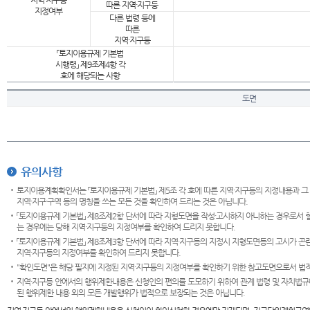
지역·지구등
따른 지역·지구등
지정여부
다른 법령 등에
따른
지역·지구등
「토지이용규제 기본법
시행령」 제9조제4항 각
호에 해당되는 사항
도면
유의사항
토지이용계획확인서는 「토지이용규제 기본법」 제5조 각 호에 따른 지역·지구등의 지정내용과 그
지역·지구·구역 등의 명칭을 쓰는 모든 것을 확인하여 드리는 것은 아닙니다.
「토지이용규제 기본법」 제8조제2항 단서에 따라 지형도면을 작성·고시하지 아니하는 경우로서 
는 경우에는 당해 지역·지구등의 지정여부를 확인하여 드리지 못합니다.
「토지이용규제 기본법」 제8조제3항 단서에 따라 지역·지구등의 지정시 지형도면등의 고시가 곤란
지역·지구등의 지정여부를 확인하여 드리지 못합니다.
"확인도면"은 해당 필지에 지정된 지역·지구등의 지정여부를 확인하기 위한 참고도면으로서 법적 
지역·지구등 안에서의 행위제한내용은 신청인의 편의를 도모하기 위하여 관계 법령 및 자치법규
된 행위제한 내용 외의 모든 개발행위가 법적으로 보장되는 것은 아닙니다.