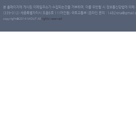
본 홈페이지에 게시된 이메일주소가 수집되는것을 거부하며, 이를 위반할 시 정보통신망법에 의해
(339-012) 세종특별자치시 도움6로 11(어진동) 국토교통부 (온라인 문의 : 1482qna@gmail.co
copyright@2014 MOLIT All
rights
reserved.