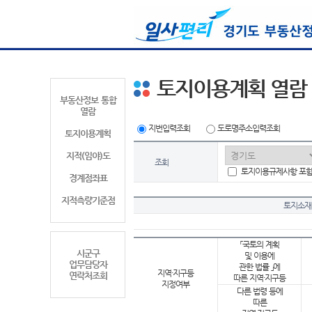
토지이용계획 열람
부동산정보 통합
열람
지번입력조회
도로명주소입력조회
토지이용계획
지적(임야)도
조회
토지이용규제사항 포
경계점좌표
지적측량기준점
토지소재
「국토의 계획
시군구
및 이용에
업무담당자
관한 법률 」에
지역·지구등
연락처조회
따른 지역·지구등
지정여부
다른 법령 등에
따른