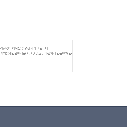
망라한것이 아님을 유념하시기 바랍니다.
 토지이용계획확인서를 시군구 종합민원실에서 발급받아 확