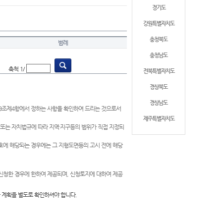
경기도
강원특별자치도
충청북도
범례
충청남도
축척 1/
전북특별자치도
경상북도
경상남도
제9조제4항에서 정하는 사항을 확인하여 드리는 것으로서
제주특별자치도
 또는 자치법규에 따라 지역·지구등의 범위가 직접 지정되
 호에 해당되는 경우에는 그 지형도면등의 고시 전에 해당
신청한 경우에 한하여 제공되며, 신청토지에 대하여 제공
 계획을 별도로 확인하셔야 합니다.