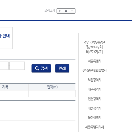
글자크기
가 안내
전/국/부/동/산
정/보/조/회
바/로/가/기
서울특별시
-
전남광주통합특별시
부산광역시
지목
면적(㎡)
대구광역시
인천광역시
대전광역시
울산광역시
세종특별자치시