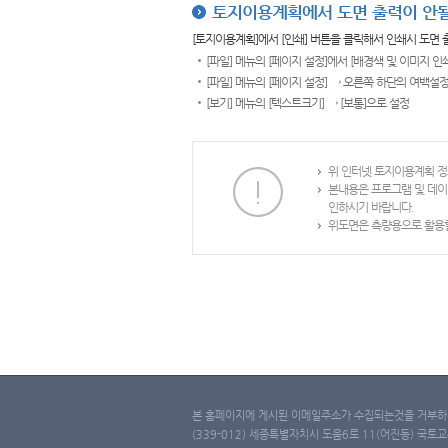
토지이용계획에서 도면 출력이 안될
[토지이용계획]에서 [인쇄] 버튼을 클릭해서 인쇄시 도면
[파일] 메뉴의 [페이지 설정]에서 [배경색 및 이미지 인
[파일] 메뉴의 [페이지 설정] → 오른쪽 하단의 여백설정
[보기] 메뉴의 [텍스트크기] → [보통]으로 설정
위 인터넷 토지이용계획 정
본내용은 프로그램 및 데이
인하시기 바랍니다.
위도면은 측량용으로 활용할
본 홈페이지에 게시된 이메일주소가 수집되는것을 거부하며
(339-012) 세종특별자치시 도움6로 11(어진동) 국토교통부 