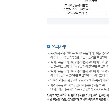
지역·지구등
「토지이용규제 기본법
시행령」 제9조제4항 각
호에 해당되는 사항
유의사항
토지이용계획확인서는 「토지이용규제 기본법」 제5조 각
지역·지구·구역 등의 명칭을 쓰는 모든 것을 확인하여 
「토지이용규제 기본법」 제8조제2항 단서에 따라 지형
는 경우에는 당해 지역·지구등의 지정여부를 확인하여 
「토지이용규제 기본법」 제8조제3항 단서에 따라 지역
지역·지구등의 지정여부를 확인하여 드리지 못합니다.
"확인도면"은 해당 필지에 지정된 지역·지구등의 지정
지역·지구등 안에서의 행위제한내용은 신청인의 편의를
된 행위제한 내용 외의 모든 개발행위가 법적으로 보장
지역·지구등 안에서의 행위제한내용은 신청인이 확인신청
※본 도면은
“측량, 설계 등”과 그 밖의 목적으로 사용할 