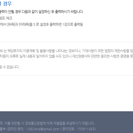
 경우
 출력이 안될 경우 다음과 같이 설정하신 후 출력하시기 바랍니다.
쇄]도 체크
에서 [위쪽]과 [아래쪽]을 5 로 설정후 출력하면 1장으로 출력됨
보 는 해당토지의 이용계획 및 활용사항을 나타내는 정보이나, 기재사항이 모든 법령의 제한사항을 
타등의 오류로 실제 내용과 일치하지 않을 수도 있으니 재산권행사와 관련한 중요한 사항은 증명용
 수 없습니다.
, 이를 위반할 시 정보통신망법에 의해 처벌됨을 유념하시기 바랍니다.
(온라인 문의 : 1482qna@gmail.com / 문의전화 : 1599-1483)