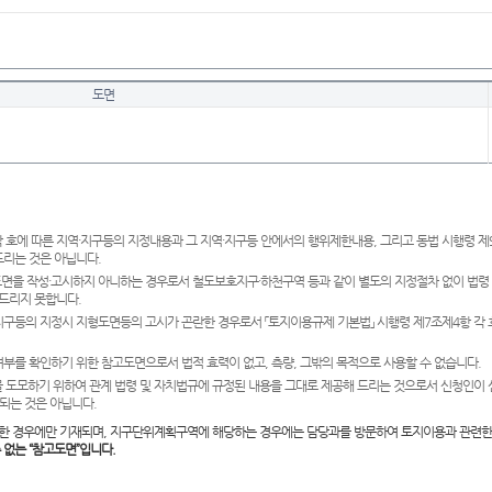
도면
 호에 따른 지역·지구등의 지정내용과 그 지역·지구등 안에서의 행위제한내용, 그리고 동법 시행령 
드리는 것은 아닙니다.
도면을 작성·고시하지 아니하는 경우로서 철도보호지구·하천구역 등과 같이 별도의 지정절차 없이 법령
드리지 못합니다.
·지구등의 지정시 지형도면등의 고시가 곤란한 경우로서 「토지이용규제 기본법」 시행령 제7조제4항 각
여부를 확인하기 위한 참고도면으로서 법적 효력이 없고, 측량, 그밖의 목적으로 사용할 수 없습니다.
 도모하기 위하여 관계 법령 및 자치법규에 규정된 내용을 그대로 제공해 드리는 것으로서 신청인이 
되는 것은 아닙니다.
한 경우에만 기재되며, 지구단위계획구역에 해당하는 경우에는 담당과를 방문하여 토지이용과 관련한
수 없는 “참고도면”입니다.