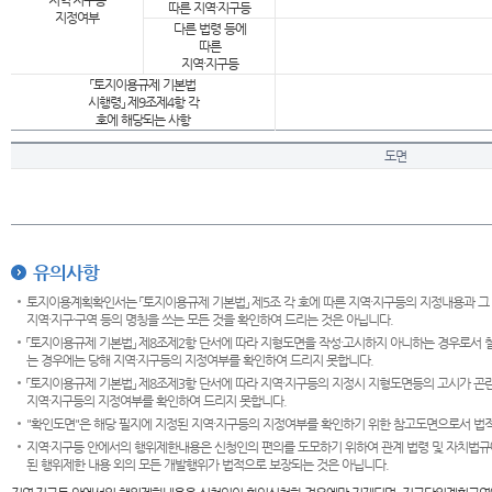
지역·지구등
따른 지역·지구등
지정여부
다른 법령 등에
따른
지역·지구등
「토지이용규제 기본법
시행령」 제9조제4항 각
호에 해당되는 사항
도면
유의사항
토지이용계획확인서는 「토지이용규제 기본법」 제5조 각 호에 따른 지역·지구등의 지정내용과 그
지역·지구·구역 등의 명칭을 쓰는 모든 것을 확인하여 드리는 것은 아닙니다.
「토지이용규제 기본법」 제8조제2항 단서에 따라 지형도면을 작성·고시하지 아니하는 경우로서 
는 경우에는 당해 지역·지구등의 지정여부를 확인하여 드리지 못합니다.
「토지이용규제 기본법」 제8조제3항 단서에 따라 지역·지구등의 지정시 지형도면등의 고시가 곤란
지역·지구등의 지정여부를 확인하여 드리지 못합니다.
"확인도면"은 해당 필지에 지정된 지역·지구등의 지정여부를 확인하기 위한 참고도면으로서 법적 
지역·지구등 안에서의 행위제한내용은 신청인의 편의를 도모하기 위하여 관계 법령 및 자치법규
된 행위제한 내용 외의 모든 개발행위가 법적으로 보장되는 것은 아닙니다.