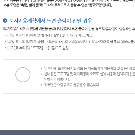
지역·지구등 안에서의 행위제한내용은 신청인이 확인신청한 경우에만 기재되며, 지구단위계획구역
※본 도면은
“측량, 설계 등”과 그 밖의 목적으로 사용할 수 없는 “참고도면”입니다.
토지이용계획에서 도면 출력이 안될 경우
[토지이용계획]에서 [인쇄] 버튼을 클릭해서 인쇄시 도면 출력이 안될 경우 다음과 같이 설정하신 
[파일] 메뉴의 [페이지 설정]에서 [배경색 및 이미지 인쇄]도 체크
[파일] 메뉴의 [페이지 설정] → 오른쪽 하단의 여백설정에서 [위쪽]과 [아래쪽]을 5 로 설정후 
[보기] 메뉴의 [텍스트크기] → [보통]으로 설정
위 인터넷 토지이용계획 정보 는 해당토지의 이용계획 및 활용사항
본내용은 프로그램 및 데이타등의 오류로 실제 내용과 일치하지 않
인하시기 바랍니다.
위도면은 측량용으로 활용할 수 없습니다.