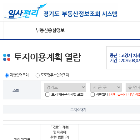
부동산종합정보
토지이용계획 열람
중단 : 고양시 
기간 : 2026.08.07
지번입력조회
도로명주소입력조회
조회
토지이용규제사항 포함
지번확대
[지번 글씨가 너무 작
토지소재지
「국토의 계획
및 이용에
관한 법률 」에