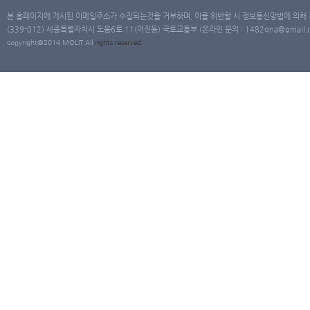
본 홈페이지에 게시된 이메일주소가 수집되는것을 거부하며, 이를 위반할 시 정보통신망법에 의해
(339-012) 세종특별자치시 도움6로 11(어진동) 국토교통부 (온라인 문의 : 1482qna@gmail.co
copyright@2014 MOLIT All
rights
reserved.