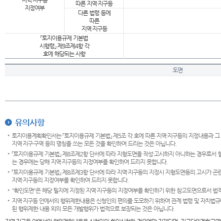
지역·지구등
따른 지역·지구등
지정여부
다른 법령 등에
따른
지역·지구등
「토지이용규제 기본법
시행령」 제9조제4항 각
호에 해당되는 사항
도면
유의사항
토지이용계획확인서는 「토지이용규제 기본법」 제5조 각 호에 따른 지역·지구등의 지정내용과 그
지역·지구·구역 등의 명칭을 쓰는 모든 것을 확인하여 드리는 것은 아닙니다.
「토지이용규제 기본법」 제8조제2항 단서에 따라 지형도면을 작성·고시하지 아니하는 경우로서 
는 경우에는 당해 지역·지구등의 지정여부를 확인하여 드리지 못합니다.
「토지이용규제 기본법」 제8조제3항 단서에 따라 지역·지구등의 지정시 지형도면등의 고시가 곤란
지역·지구등의 지정여부를 확인하여 드리지 못합니다.
"확인도면"은 해당 필지에 지정된 지역·지구등의 지정여부를 확인하기 위한 참고도면으로서 법적 
지역·지구등 안에서의 행위제한내용은 신청인의 편의를 도모하기 위하여 관계 법령 및 자치법규
된 행위제한 내용 외의 모든 개발행위가 법적으로 보장되는 것은 아닙니다.