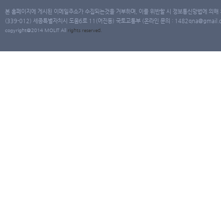
본 홈페이지에 게시된 이메일주소가 수집되는것을 거부하며, 이를 위반할 시 정보통신망법에 의해
(339-012) 세종특별자치시 도움6로 11(어진동) 국토교통부 (온라인 문의 : 1482qna@gmail.co
copyright@2014 MOLIT All
rights
reserved.