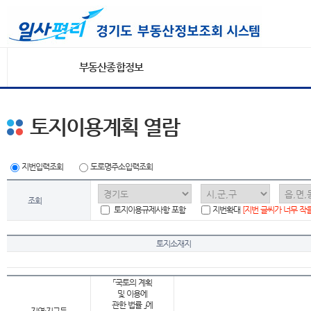
부동산종합정보
토지이용계획 열람
지번입력조회
도로명주소입력조회
조회
토지이용규제사항 포함
지번확대
[지번 글씨가 너무 작
토지소재지
「국토의 계획
및 이용에
관한 법률 」에