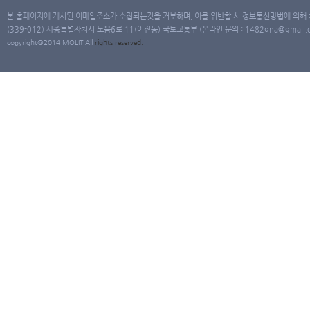
본 홈페이지에 게시된 이메일주소가 수집되는것을 거부하며, 이를 위반할 시 정보통신망법에 의해
(339-012) 세종특별자치시 도움6로 11(어진동) 국토교통부 (온라인 문의 : 1482qna@gmail.co
copyright@2014 MOLIT All
rights
reserved.