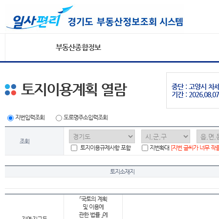
부동산종합정보
토지이용계획 열람
중단 : 고양시 
기간 : 2026.08.07
지번입력조회
도로명주소입력조회
조회
토지이용규제사항 포함
지번확대
[지번 글씨가 너무 작
토지소재지
「국토의 계획
및 이용에
관한 법률 」에