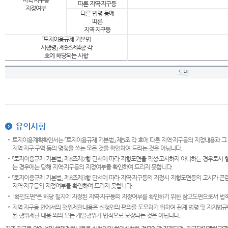
지역·지구등
따른 지역·지구등
지정여부
다른 법령 등에
따른
지역·지구등
「토지이용규제 기본법
시행령」 제9조제4항 각
호에 해당되는 사항
도면
유의사항
토지이용계획확인서는 「토지이용규제 기본법」 제5조 각 호에 따른 지역·지구등의 지정내용과 그
지역·지구·구역 등의 명칭을 쓰는 모든 것을 확인하여 드리는 것은 아닙니다.
「토지이용규제 기본법」 제8조제2항 단서에 따라 지형도면을 작성·고시하지 아니하는 경우로서 
는 경우에는 당해 지역·지구등의 지정여부를 확인하여 드리지 못합니다.
「토지이용규제 기본법」 제8조제3항 단서에 따라 지역·지구등의 지정시 지형도면등의 고시가 곤란
지역·지구등의 지정여부를 확인하여 드리지 못합니다.
"확인도면"은 해당 필지에 지정된 지역·지구등의 지정여부를 확인하기 위한 참고도면으로서 법적 
지역·지구등 안에서의 행위제한내용은 신청인의 편의를 도모하기 위하여 관계 법령 및 자치법규
된 행위제한 내용 외의 모든 개발행위가 법적으로 보장되는 것은 아닙니다.