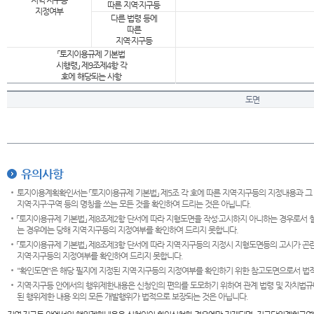
지역·지구등
따른 지역·지구등
지정여부
다른 법령 등에
따른
지역·지구등
「토지이용규제 기본법
시행령」 제9조제4항 각
호에 해당되는 사항
도면
유의사항
토지이용계획확인서는 「토지이용규제 기본법」 제5조 각 호에 따른 지역·지구등의 지정내용과 그
지역·지구·구역 등의 명칭을 쓰는 모든 것을 확인하여 드리는 것은 아닙니다.
「토지이용규제 기본법」 제8조제2항 단서에 따라 지형도면을 작성·고시하지 아니하는 경우로서 
는 경우에는 당해 지역·지구등의 지정여부를 확인하여 드리지 못합니다.
「토지이용규제 기본법」 제8조제3항 단서에 따라 지역·지구등의 지정시 지형도면등의 고시가 곤란
지역·지구등의 지정여부를 확인하여 드리지 못합니다.
"확인도면"은 해당 필지에 지정된 지역·지구등의 지정여부를 확인하기 위한 참고도면으로서 법적 
지역·지구등 안에서의 행위제한내용은 신청인의 편의를 도모하기 위하여 관계 법령 및 자치법규
된 행위제한 내용 외의 모든 개발행위가 법적으로 보장되는 것은 아닙니다.