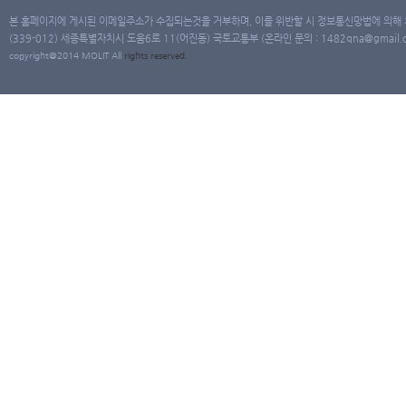
본 홈페이지에 게시된 이메일주소가 수집되는것을 거부하며, 이를 위반할 시 정보통신망법에 의해
(339-012) 세종특별자치시 도움6로 11(어진동) 국토교통부 (온라인 문의 : 1482qna@gmail.co
copyright@2014 MOLIT All
rights
reserved.