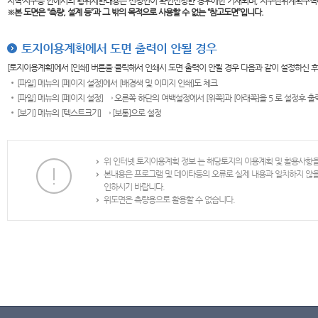
지역·지구등 안에서의 행위제한내용은 신청인이 확인신청한 경우에만 기재되며, 지구단위계획구역
※본 도면은
“측량, 설계 등”과 그 밖의 목적으로 사용할 수 없는 “참고도면”입니다.
토지이용계획에서 도면 출력이 안될 경우
[토지이용계획]에서 [인쇄] 버튼을 클릭해서 인쇄시 도면 출력이 안될 경우 다음과 같이 설정하신 
[파일] 메뉴의 [페이지 설정]에서 [배경색 및 이미지 인쇄]도 체크
[파일] 메뉴의 [페이지 설정] → 오른쪽 하단의 여백설정에서 [위쪽]과 [아래쪽]을 5 로 설정후 
[보기] 메뉴의 [텍스트크기] → [보통]으로 설정
위 인터넷 토지이용계획 정보 는 해당토지의 이용계획 및 활용사항
본내용은 프로그램 및 데이타등의 오류로 실제 내용과 일치하지 않
인하시기 바랍니다.
위도면은 측량용으로 활용할 수 없습니다.