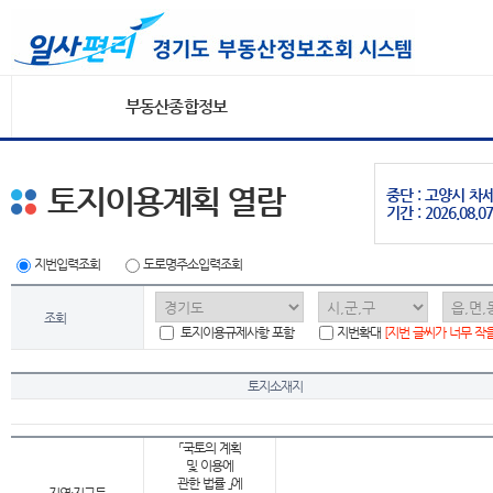
부동산종합정보
토지이용계획 열람
중단 : 고양시 
기간 : 2026.08.07
지번입력조회
도로명주소입력조회
조회
토지이용규제사항 포함
지번확대
[지번 글씨가 너무 작
토지소재지
「국토의 계획
및 이용에
관한 법률 」에