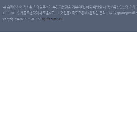
본 홈페이지에 게시된 이메일주소가 수집되는것을 거부하며, 이를 위반할 시 정보통신망법에 의해
(339-012) 세종특별자치시 도움6로 11(어진동) 국토교통부 (온라인 문의 : 1482qna@gmail.co
copyright@2014 MOLIT All
rights
reserved.