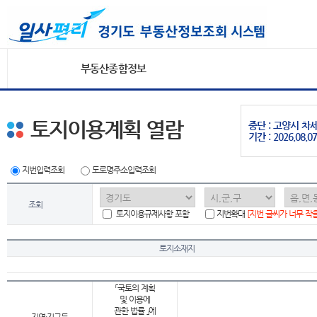
부동산종합정보
토지이용계획 열람
중단 : 고양시 
기간 : 2026.08.07
지번입력조회
도로명주소입력조회
조회
토지이용규제사항 포함
지번확대
[지번 글씨가 너무 작
토지소재지
「국토의 계획
및 이용에
관한 법률 」에