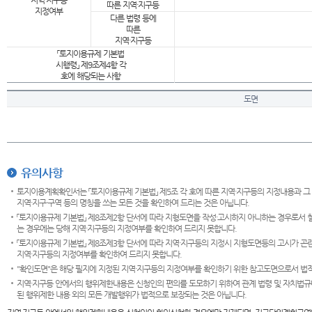
지역·지구등
따른 지역·지구등
지정여부
다른 법령 등에
따른
지역·지구등
「토지이용규제 기본법
시행령」 제9조제4항 각
호에 해당되는 사항
도면
유의사항
토지이용계획확인서는 「토지이용규제 기본법」 제5조 각 호에 따른 지역·지구등의 지정내용과 그
지역·지구·구역 등의 명칭을 쓰는 모든 것을 확인하여 드리는 것은 아닙니다.
「토지이용규제 기본법」 제8조제2항 단서에 따라 지형도면을 작성·고시하지 아니하는 경우로서 
는 경우에는 당해 지역·지구등의 지정여부를 확인하여 드리지 못합니다.
「토지이용규제 기본법」 제8조제3항 단서에 따라 지역·지구등의 지정시 지형도면등의 고시가 곤란
지역·지구등의 지정여부를 확인하여 드리지 못합니다.
"확인도면"은 해당 필지에 지정된 지역·지구등의 지정여부를 확인하기 위한 참고도면으로서 법적 
지역·지구등 안에서의 행위제한내용은 신청인의 편의를 도모하기 위하여 관계 법령 및 자치법규
된 행위제한 내용 외의 모든 개발행위가 법적으로 보장되는 것은 아닙니다.