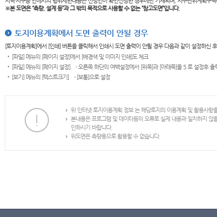
지역·지구등 안에서의 행위제한내용은 신청인이 확인신청한 경우에만 기재되며, 지구단위계획구역
※본 도면은
“측량, 설계 등”과 그 밖의 목적으로 사용할 수 없는 “참고도면”입니다.
토지이용계획에서 도면 출력이 안될 경우
[토지이용계획]에서 [인쇄] 버튼을 클릭해서 인쇄시 도면 출력이 안될 경우 다음과 같이 설정하신 
[파일] 메뉴의 [페이지 설정]에서 [배경색 및 이미지 인쇄]도 체크
[파일] 메뉴의 [페이지 설정] → 오른쪽 하단의 여백설정에서 [위쪽]과 [아래쪽]을 5 로 설정후 
[보기] 메뉴의 [텍스트크기] → [보통]으로 설정
위 인터넷 토지이용계획 정보 는 해당토지의 이용계획 및 활용사항
본내용은 프로그램 및 데이타등의 오류로 실제 내용과 일치하지 않
인하시기 바랍니다.
위도면은 측량용으로 활용할 수 없습니다.