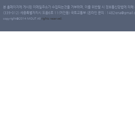
본 홈페이지에 게시된 이메일주소가 수집되는것을 거부하며, 이를 위반할 시 정보통신망법에 의해
(339-012) 세종특별자치시 도움6로 11(어진동) 국토교통부 (온라인 문의 : 1482qna@gmail.co
copyright@2014 MOLIT All
rights
reserved.