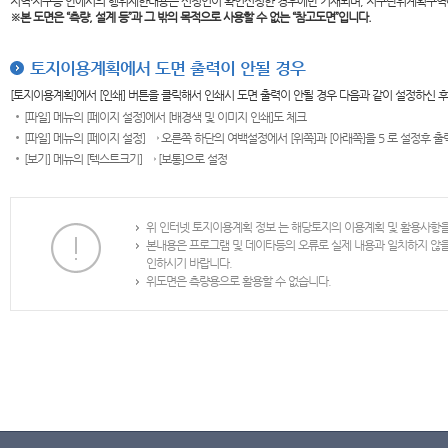
지역·지구등 안에서의 행위제한내용은 신청인이 확인신청한 경우에만 기재되며, 지구단위계획구역
※본 도면은
“측량, 설계 등”과 그 밖의 목적으로 사용할 수 없는 “참고도면”입니다.
토지이용계획에서 도면 출력이 안될 경우
[토지이용계획]에서 [인쇄] 버튼을 클릭해서 인쇄시 도면 출력이 안될 경우 다음과 같이 설정하신 
[파일] 메뉴의 [페이지 설정]에서 [배경색 및 이미지 인쇄]도 체크
[파일] 메뉴의 [페이지 설정] → 오른쪽 하단의 여백설정에서 [위쪽]과 [아래쪽]을 5 로 설정후 
[보기] 메뉴의 [텍스트크기] → [보통]으로 설정
위 인터넷 토지이용계획 정보 는 해당토지의 이용계획 및 활용사항
본내용은 프로그램 및 데이타등의 오류로 실제 내용과 일치하지 않
인하시기 바랍니다.
위도면은 측량용으로 활용할 수 없습니다.