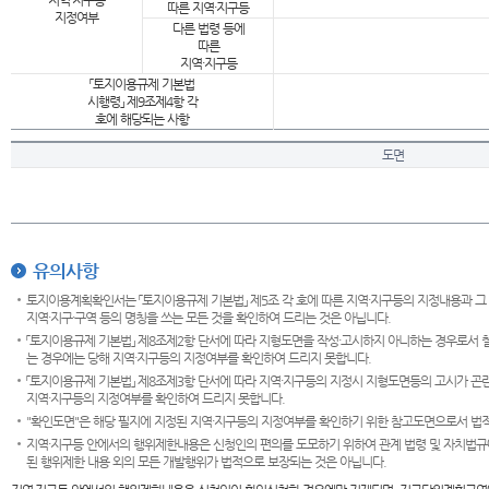
지역·지구등
따른 지역·지구등
지정여부
다른 법령 등에
따른
지역·지구등
「토지이용규제 기본법
시행령」 제9조제4항 각
호에 해당되는 사항
도면
유의사항
토지이용계획확인서는 「토지이용규제 기본법」 제5조 각 호에 따른 지역·지구등의 지정내용과 그
지역·지구·구역 등의 명칭을 쓰는 모든 것을 확인하여 드리는 것은 아닙니다.
「토지이용규제 기본법」 제8조제2항 단서에 따라 지형도면을 작성·고시하지 아니하는 경우로서 
는 경우에는 당해 지역·지구등의 지정여부를 확인하여 드리지 못합니다.
「토지이용규제 기본법」 제8조제3항 단서에 따라 지역·지구등의 지정시 지형도면등의 고시가 곤란
지역·지구등의 지정여부를 확인하여 드리지 못합니다.
"확인도면"은 해당 필지에 지정된 지역·지구등의 지정여부를 확인하기 위한 참고도면으로서 법적 
지역·지구등 안에서의 행위제한내용은 신청인의 편의를 도모하기 위하여 관계 법령 및 자치법규
된 행위제한 내용 외의 모든 개발행위가 법적으로 보장되는 것은 아닙니다.