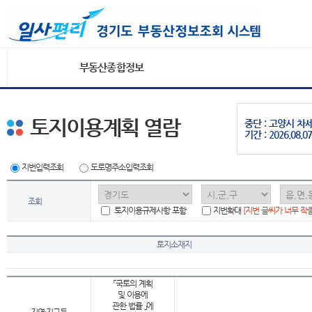
부동산종합정보
토지이용계획 열람
중단 : 고양시 
기간 : 2026.08.07
지번입력조회
도로명주소입력조회
조회
토지이용규제사항 포함
지번확대
[지번 글씨가 너무 작
토지소재지
「국토의 계획
및 이용에
관한 법률 」에