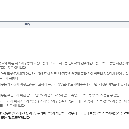
도면
 호에 따른 지역·지구등의 지정내용과 그 지역·지구등 안에서의 행위제한내용, 그리고 동법 시행령 
드리는 것은 아닙니다.
도면을 작성·고시하지 아니하는 경우로서 철도보호지구·하천구역 등과 같이 별도의 지정절차 없이 법령
드리지 못합니다.
·지구등의 지정시 지형도면등의 고시가 곤란한 경우로서 「토지이용규제 기본법」 시행령 제7조제4항 각
여부를 확인하기 위한 참고도면으로서 법적 효력이 없고, 측량, 그밖의 목적으로 사용할 수 없습니다.
 도모하기 위하여 관계 법령 및 자치법규에 규정된 내용을 그대로 제공해 드리는 것으로서 신청인이 
되는 것은 아닙니다.
한 경우에만 기재되며, 지구단위계획구역에 해당하는 경우에는 담당과를 방문하여 토지이용과 관련한
수 없는 “참고도면”입니다.