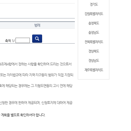
경기도
강원특별자치도
충청북도
범례
충청남도
축척 1/
전북특별자치도
경상북도
경상남도
제9조제4항에서 정하는 사항을 확인하여 드리는 것으로서
제주특별자치도
 또는 자치법규에 따라 지역·지구등의 범위가 직접 지정되
 호에 해당되는 경우에는 그 지형도면등의 고시 전에 해당
신청한 경우에 한하여 제공되며, 신청토지에 대하여 제공
 계획을 별도로 확인하셔야 합니다.