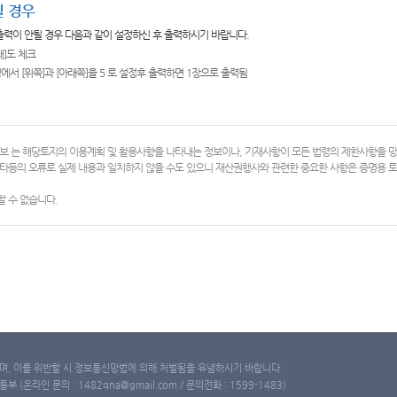
 경우
 출력이 안될 경우 다음과 같이 설정하신 후 출력하시기 바랍니다.
쇄]도 체크
에서 [위쪽]과 [아래쪽]을 5 로 설정후 출력하면 1장으로 출력됨
보 는 해당토지의 이용계획 및 활용사항을 나타내는 정보이나, 기재사항이 모든 법령의 제한사항을 
타등의 오류로 실제 내용과 일치하지 않을 수도 있으니 재산권행사와 관련한 중요한 사항은 증명용
 수 없습니다.
, 이를 위반할 시 정보통신망법에 의해 처벌됨을 유념하시기 바랍니다.
(온라인 문의 : 1482qna@gmail.com / 문의전화 : 1599-1483)