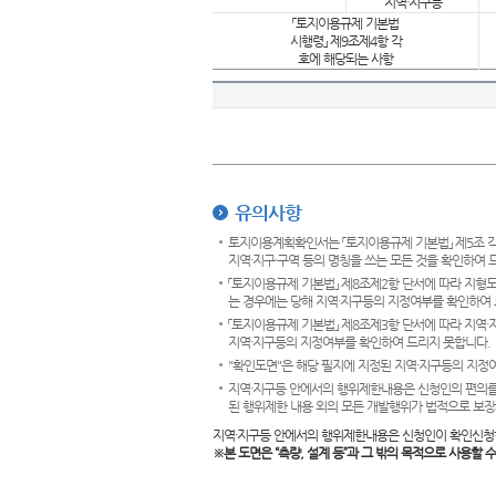
지역·지구등
「토지이용규제 기본법
시행령」 제9조제4항 각
호에 해당되는 사항
유의사항
토지이용계획확인서는 「토지이용규제 기본법」 제5조 각
지역·지구·구역 등의 명칭을 쓰는 모든 것을 확인하여 
「토지이용규제 기본법」 제8조제2항 단서에 따라 지형
는 경우에는 당해 지역·지구등의 지정여부를 확인하여 
「토지이용규제 기본법」 제8조제3항 단서에 따라 지역
지역·지구등의 지정여부를 확인하여 드리지 못합니다.
"확인도면"은 해당 필지에 지정된 지역·지구등의 지정
지역·지구등 안에서의 행위제한내용은 신청인의 편의를
된 행위제한 내용 외의 모든 개발행위가 법적으로 보장
지역·지구등 안에서의 행위제한내용은 신청인이 확인신청
※본 도면은
“측량, 설계 등”과 그 밖의 목적으로 사용할 