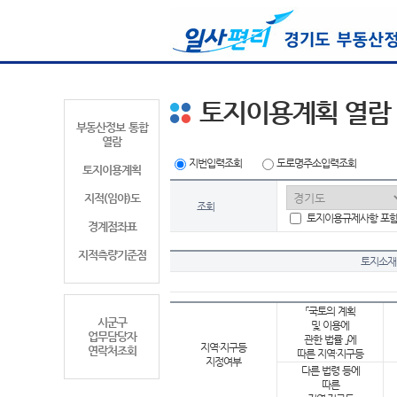
토지이용계획 열람
부동산정보 통합
열람
지번입력조회
도로명주소입력조회
토지이용계획
지적(임야)도
조회
토지이용규제사항 포
경계점좌표
지적측량기준점
토지소재
「국토의 계획
시군구
및 이용에
업무담당자
관한 법률 」에
지역·지구등
연락처조회
따른 지역·지구등
지정여부
다른 법령 등에
따른