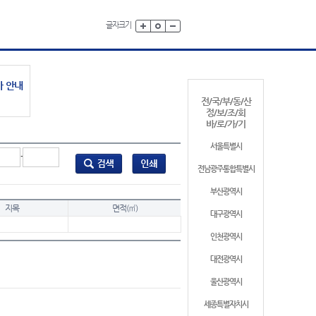
글자크기
가 안내
전/국/부/동/산
정/보/조/회
바/로/가/기
서울특별시
-
전남광주통합특별시
부산광역시
지목
면적(㎡)
대구광역시
인천광역시
대전광역시
울산광역시
세종특별자치시