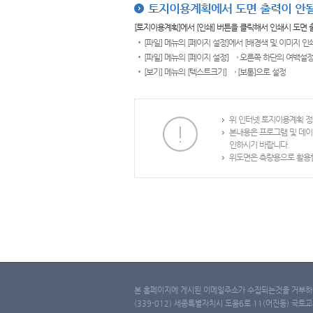
토지이용계획에서 도면 출력이 안될
[토지이용계획]에서 [인쇄] 버튼을 클릭해서 인쇄시 도면
[파일] 메뉴의 [페이지 설정]에서 [배경색 및 이미지 인
[파일] 메뉴의 [페이지 설정] → 오른쪽 하단의 여백설정
[보기] 메뉴의 [텍스트크기] → [보통]으로 설정
위 인터넷 토지이용계획 정
본내용은 프로그램 및 데이
인하시기 바랍니다.
위도면은 측량용으로 활용할
본 홈페이지에 게시된 이메일주소가 수집되는것을 거부하며
(339-012) 세종특별자치시 도움6로 11(어진동) 국토교통부 