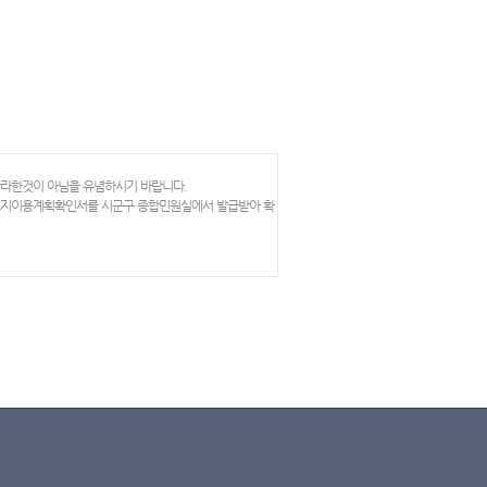
망라한것이 아님을 유념하시기 바랍니다.
 토지이용계획확인서를 시군구 종합민원실에서 발급받아 확