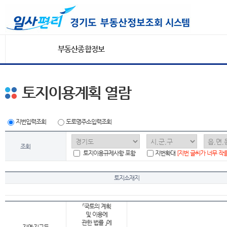
부동산종합정보
토지이용계획 열람
지번입력조회
도로명주소입력조회
조회
토지이용규제사항 포함
지번확대
[지번 글씨가 너무 작
토지소재지
「국토의 계획
및 이용에
관한 법률 」에