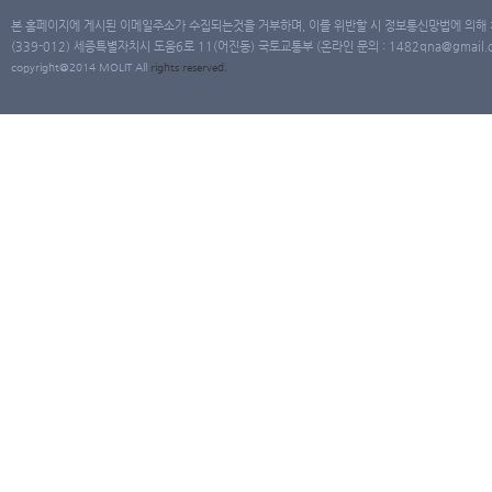
본 홈페이지에 게시된 이메일주소가 수집되는것을 거부하며, 이를 위반할 시 정보통신망법에 의해
(339-012) 세종특별자치시 도움6로 11(어진동) 국토교통부 (온라인 문의 : 1482qna@gmail.co
copyright@2014 MOLIT All
rights
reserved.