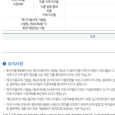
지역·지구등
따른 지역·지구등
지정여부
다른 법령 등에
따른
지역·지구등
「토지이용규제 기본법
시행령」 제9조제4항 각
호에 해당되는 사항
도면
유의사항
토지이용계획확인서는 「토지이용규제 기본법」 제5조 각 호에 따른 지역·지구등의 지정내용과 그
지역·지구·구역 등의 명칭을 쓰는 모든 것을 확인하여 드리는 것은 아닙니다.
「토지이용규제 기본법」 제8조제2항 단서에 따라 지형도면을 작성·고시하지 아니하는 경우로서 
는 경우에는 당해 지역·지구등의 지정여부를 확인하여 드리지 못합니다.
「토지이용규제 기본법」 제8조제3항 단서에 따라 지역·지구등의 지정시 지형도면등의 고시가 곤란
지역·지구등의 지정여부를 확인하여 드리지 못합니다.
"확인도면"은 해당 필지에 지정된 지역·지구등의 지정여부를 확인하기 위한 참고도면으로서 법적 
지역·지구등 안에서의 행위제한내용은 신청인의 편의를 도모하기 위하여 관계 법령 및 자치법규
된 행위제한 내용 외의 모든 개발행위가 법적으로 보장되는 것은 아닙니다.