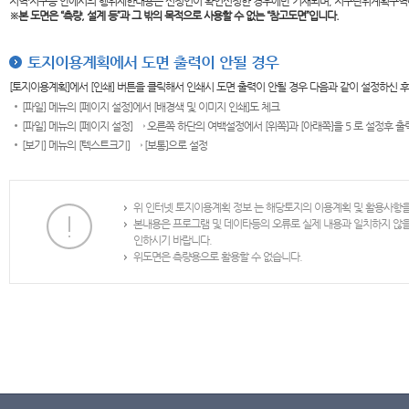
지역·지구등 안에서의 행위제한내용은 신청인이 확인신청한 경우에만 기재되며, 지구단위계획구역
※본 도면은
“측량, 설계 등”과 그 밖의 목적으로 사용할 수 없는 “참고도면”입니다.
토지이용계획에서 도면 출력이 안될 경우
[토지이용계획]에서 [인쇄] 버튼을 클릭해서 인쇄시 도면 출력이 안될 경우 다음과 같이 설정하신 
[파일] 메뉴의 [페이지 설정]에서 [배경색 및 이미지 인쇄]도 체크
[파일] 메뉴의 [페이지 설정] → 오른쪽 하단의 여백설정에서 [위쪽]과 [아래쪽]을 5 로 설정후 
[보기] 메뉴의 [텍스트크기] → [보통]으로 설정
위 인터넷 토지이용계획 정보 는 해당토지의 이용계획 및 활용사항
본내용은 프로그램 및 데이타등의 오류로 실제 내용과 일치하지 않
인하시기 바랍니다.
위도면은 측량용으로 활용할 수 없습니다.