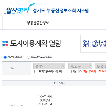
부동산종합정보
토지이용계획 열람
중단 : 고양시 
기간 : 2026.08.07
지번입력조회
도로명주소입력조회
조회
토지이용규제사항 포함
지번확대
[지번 글씨가 너무 작
토지소재지
「국토의 계획
및 이용에
관한 법률 」에