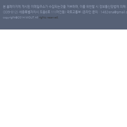
본 홈페이지에 게시된 이메일주소가 수집되는것을 거부하며, 이를 위반할 시 정보통신망법에 의해
(339-012) 세종특별자치시 도움6로 11(어진동) 국토교통부 (온라인 문의 : 1482qna@gmail.co
copyright@2014 MOLIT All
rights
reserved.