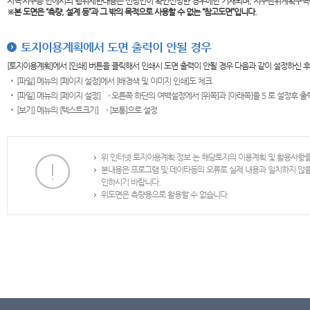
지역·지구등 안에서의 행위제한내용은 신청인이 확인신청한 경우에만 기재되며, 지구단위계획구역
※본 도면은
“측량, 설계 등”과 그 밖의 목적으로 사용할 수 없는 “참고도면”입니다.
토지이용계획에서 도면 출력이 안될 경우
[토지이용계획]에서 [인쇄] 버튼을 클릭해서 인쇄시 도면 출력이 안될 경우 다음과 같이 설정하신 
[파일] 메뉴의 [페이지 설정]에서 [배경색 및 이미지 인쇄]도 체크
[파일] 메뉴의 [페이지 설정] → 오른쪽 하단의 여백설정에서 [위쪽]과 [아래쪽]을 5 로 설정후 
[보기] 메뉴의 [텍스트크기] → [보통]으로 설정
위 인터넷 토지이용계획 정보 는 해당토지의 이용계획 및 활용사항
본내용은 프로그램 및 데이타등의 오류로 실제 내용과 일치하지 않
인하시기 바랍니다.
위도면은 측량용으로 활용할 수 없습니다.