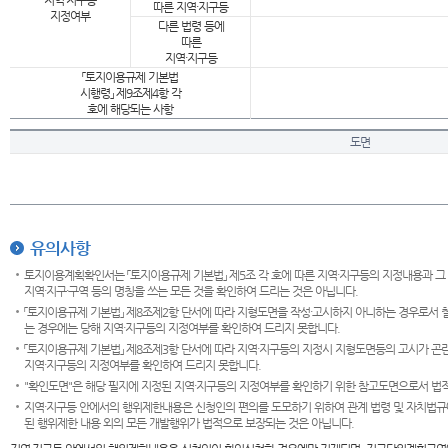
지역·지구등
따른 지역·지구등
지정여부
다른 법령 등에
따른
지역·지구등
「토지이용규제 기본법
시행령」 제9조제4항 각
호에 해당되는 사항
도면
유의사항
토지이용계획확인서는 「토지이용규제 기본법」 제5조 각 호에 따른 지역·지구등의 지정내용과 그
지역·지구·구역 등의 명칭을 쓰는 모든 것을 확인하여 드리는 것은 아닙니다.
「토지이용규제 기본법」 제8조제2항 단서에 따라 지형도면을 작성·고시하지 아니하는 경우로서 
는 경우에는 당해 지역·지구등의 지정여부를 확인하여 드리지 못합니다.
「토지이용규제 기본법」 제8조제3항 단서에 따라 지역·지구등의 지정시 지형도면등의 고시가 곤란
지역·지구등의 지정여부를 확인하여 드리지 못합니다.
"확인도면"은 해당 필지에 지정된 지역·지구등의 지정여부를 확인하기 위한 참고도면으로서 법적 
지역·지구등 안에서의 행위제한내용은 신청인의 편의를 도모하기 위하여 관계 법령 및 자치법규
된 행위제한 내용 외의 모든 개발행위가 법적으로 보장되는 것은 아닙니다.