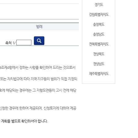
경기도
강원특별자치도
충청북도
범례
충청남도
축척 1/
전북특별자치도
경상북도
경상남도
제9조제4항에서 정하는 사항을 확인하여 드리는 것으로서
제주특별자치도
 또는 자치법규에 따라 지역·지구등의 범위가 직접 지정되
 호에 해당되는 경우에는 그 지형도면등의 고시 전에 해당
신청한 경우에 한하여 제공되며, 신청토지에 대하여 제공
 계획을 별도로 확인하셔야 합니다.