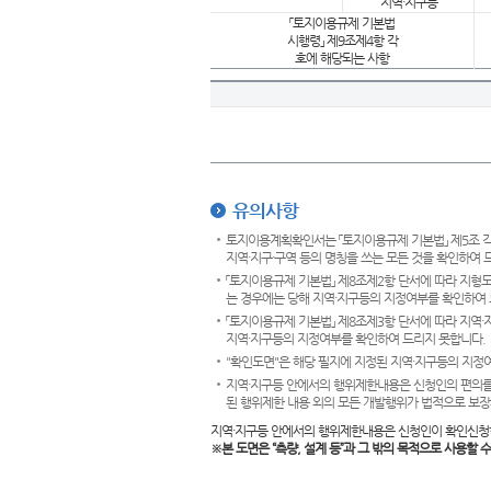
지역·지구등
「토지이용규제 기본법
시행령」 제9조제4항 각
호에 해당되는 사항
유의사항
토지이용계획확인서는 「토지이용규제 기본법」 제5조 각
지역·지구·구역 등의 명칭을 쓰는 모든 것을 확인하여 
「토지이용규제 기본법」 제8조제2항 단서에 따라 지형
는 경우에는 당해 지역·지구등의 지정여부를 확인하여 
「토지이용규제 기본법」 제8조제3항 단서에 따라 지역
지역·지구등의 지정여부를 확인하여 드리지 못합니다.
"확인도면"은 해당 필지에 지정된 지역·지구등의 지정
지역·지구등 안에서의 행위제한내용은 신청인의 편의를
된 행위제한 내용 외의 모든 개발행위가 법적으로 보장
지역·지구등 안에서의 행위제한내용은 신청인이 확인신청
※본 도면은
“측량, 설계 등”과 그 밖의 목적으로 사용할 