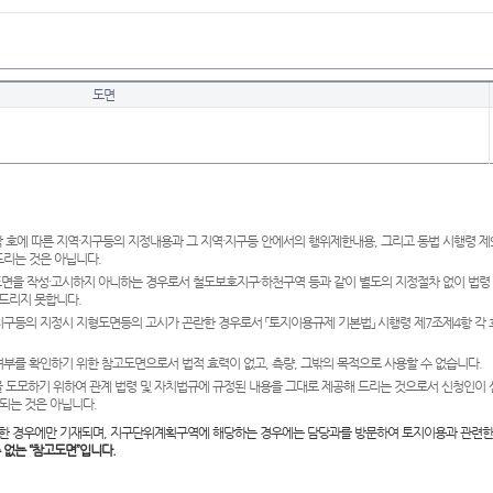
도면
 호에 따른 지역·지구등의 지정내용과 그 지역·지구등 안에서의 행위제한내용, 그리고 동법 시행령 
드리는 것은 아닙니다.
도면을 작성·고시하지 아니하는 경우로서 철도보호지구·하천구역 등과 같이 별도의 지정절차 없이 법령
드리지 못합니다.
·지구등의 지정시 지형도면등의 고시가 곤란한 경우로서 「토지이용규제 기본법」 시행령 제7조제4항 각
여부를 확인하기 위한 참고도면으로서 법적 효력이 없고, 측량, 그밖의 목적으로 사용할 수 없습니다.
 도모하기 위하여 관계 법령 및 자치법규에 규정된 내용을 그대로 제공해 드리는 것으로서 신청인이 
되는 것은 아닙니다.
한 경우에만 기재되며, 지구단위계획구역에 해당하는 경우에는 담당과를 방문하여 토지이용과 관련한
수 없는 “참고도면”입니다.