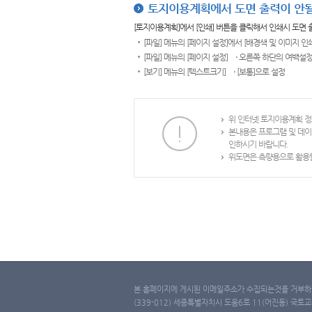
토지이용계획에서 도면 출력이 안될
[토지이용계획]에서 [인쇄] 버튼을 클릭해서 인쇄시 도면
[파일] 메뉴의 [페이지 설정]에서 [배경색 및 이미지 인
[파일] 메뉴의 [페이지 설정] → 오른쪽 하단의 여백설정
[보기] 메뉴의 [텍스트크기] → [보통]으로 설정
위 인터넷 토지이용계획 정
본내용은 프로그램 및 데이
인하시기 바랍니다.
위도면은 측량용으로 활용할
본 홈페이지에 게시된 이메일주소가 수집되는것을 거부하며
(339-012) 세종특별자치시 도움6로 11(어진동) 국토교통부 