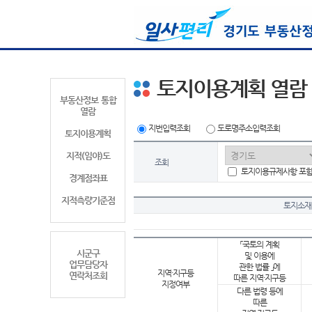
토지이용계획 열람
부동산정보 통합
열람
지번입력조회
도로명주소입력조회
토지이용계획
지적(임야)도
조회
토지이용규제사항 포
경계점좌표
지적측량기준점
토지소재
「국토의 계획
시군구
및 이용에
업무담당자
관한 법률 」에
지역·지구등
연락처조회
따른 지역·지구등
지정여부
다른 법령 등에
따른