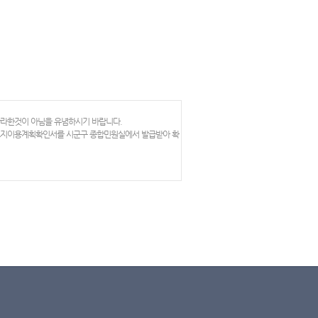
망라한것이 아님을 유념하시기 바랍니다.
 토지이용계획확인서를 시군구 종합민원실에서 발급받아 확