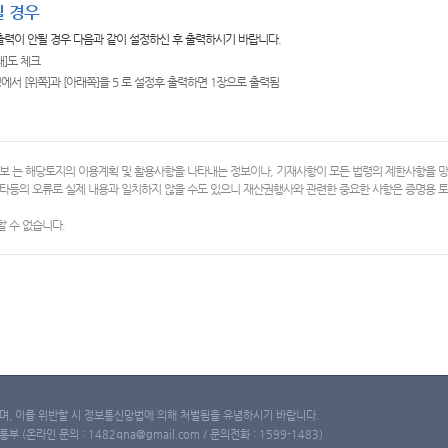
 경우
 출력이 안될 경우 다음과 같이 설정하신 후 출력하시기 바랍니다.
쇄]도 체크
에서 [위쪽]과 [아래쪽]을 5 로 설정후 출력하면 1장으로 출력됨
보 는 해당토지의 이용계획 및 활용사항을 나타내는 정보이나, 기재사항이 모든 법령의 제한사항을 
타등의 오류로 실제 내용과 일치하지 않을 수도 있으니 재산권행사와 관련한 중요한 사항은 증명용
 수 없습니다.
, 이를 위반할 시 정보통신망법에 의해 처벌됨을 유념하시기 바랍니다.
(온라인 문의 : 1482qna@gmail.com / 문의전화 : 1599-1483)