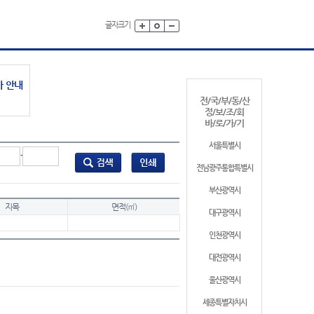
글자크기
가 안내
전/국/부/동/산
정/보/조/회
바/로/가/기
서울특별시
-
전남광주통합특별시
부산광역시
지목
면적(㎡)
대구광역시
인천광역시
대전광역시
울산광역시
세종특별자치시