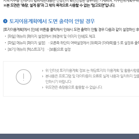
지역·지구등 안에서의 행위제한내용은 신청인이 확인신청한 경우에만 기재되며, 지구단위계획구역
※본 도면은
“측량, 설계 등”과 그 밖의 목적으로 사용할 수 없는 “참고도면”입니다.
토지이용계획에서 도면 출력이 안될 경우
[토지이용계획]에서 [인쇄] 버튼을 클릭해서 인쇄시 도면 출력이 안될 경우 다음과 같이 설정하신 
[파일] 메뉴의 [페이지 설정]에서 [배경색 및 이미지 인쇄]도 체크
[파일] 메뉴의 [페이지 설정] → 오른쪽 하단의 여백설정에서 [위쪽]과 [아래쪽]을 5 로 설정후 
[보기] 메뉴의 [텍스트크기] → [보통]으로 설정
위 인터넷 토지이용계획 정보 는 해당토지의 이용계획 및 활용사항
본내용은 프로그램 및 데이타등의 오류로 실제 내용과 일치하지 않
인하시기 바랍니다.
위도면은 측량용으로 활용할 수 없습니다.