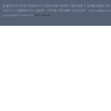
본 홈페이지에 게시된 이메일주소가 수집되는것을 거부하며, 이를 위반할 시 정보통신망법에 의해
(339-012) 세종특별자치시 도움6로 11(어진동) 국토교통부 (온라인 문의 : 1482qna@gmail.co
copyright@2014 MOLIT All
rights
reserved.