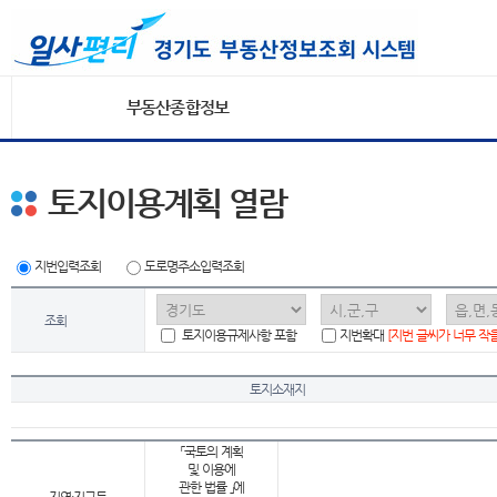
부동산종합정보
토지이용계획 열람
지번입력조회
도로명주소입력조회
조회
토지이용규제사항 포함
지번확대
[지번 글씨가 너무 작
토지소재지
「국토의 계획
및 이용에
관한 법률 」에