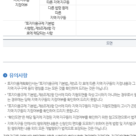
지역·지구등
따른 지역·지구등
지정여부
다른 법령 등에
따른
지역·지구등
「토지이용규제 기본법
시행령」 제9조제4항 각
호에 해당되는 사항
도면
유의사항
토지이용계획확인서는 「토지이용규제 기본법」 제5조 각 호에 따른 지역·지구등의 지정내용과 그
지역·지구·구역 등의 명칭을 쓰는 모든 것을 확인하여 드리는 것은 아닙니다.
「토지이용규제 기본법」 제8조제2항 단서에 따라 지형도면을 작성·고시하지 아니하는 경우로서 
는 경우에는 당해 지역·지구등의 지정여부를 확인하여 드리지 못합니다.
「토지이용규제 기본법」 제8조제3항 단서에 따라 지역·지구등의 지정시 지형도면등의 고시가 곤란
지역·지구등의 지정여부를 확인하여 드리지 못합니다.
"확인도면"은 해당 필지에 지정된 지역·지구등의 지정여부를 확인하기 위한 참고도면으로서 법적 
지역·지구등 안에서의 행위제한내용은 신청인의 편의를 도모하기 위하여 관계 법령 및 자치법규
된 행위제한 내용 외의 모든 개발행위가 법적으로 보장되는 것은 아닙니다.