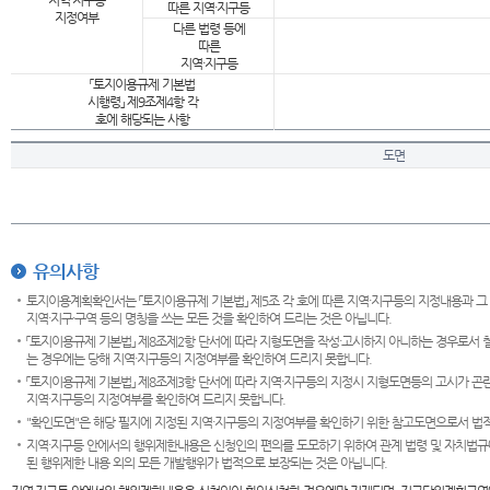
지역·지구등
따른 지역·지구등
지정여부
다른 법령 등에
따른
지역·지구등
「토지이용규제 기본법
시행령」 제9조제4항 각
호에 해당되는 사항
도면
유의사항
토지이용계획확인서는 「토지이용규제 기본법」 제5조 각 호에 따른 지역·지구등의 지정내용과 그
지역·지구·구역 등의 명칭을 쓰는 모든 것을 확인하여 드리는 것은 아닙니다.
「토지이용규제 기본법」 제8조제2항 단서에 따라 지형도면을 작성·고시하지 아니하는 경우로서 
는 경우에는 당해 지역·지구등의 지정여부를 확인하여 드리지 못합니다.
「토지이용규제 기본법」 제8조제3항 단서에 따라 지역·지구등의 지정시 지형도면등의 고시가 곤란
지역·지구등의 지정여부를 확인하여 드리지 못합니다.
"확인도면"은 해당 필지에 지정된 지역·지구등의 지정여부를 확인하기 위한 참고도면으로서 법적 
지역·지구등 안에서의 행위제한내용은 신청인의 편의를 도모하기 위하여 관계 법령 및 자치법규
된 행위제한 내용 외의 모든 개발행위가 법적으로 보장되는 것은 아닙니다.