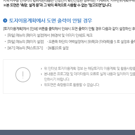
지역·지구등 안에서의 행위제한내용은 신청인이 확인신청한 경우에만 기재되며, 지구단위계획구역
※본 도면은
“측량, 설계 등”과 그 밖의 목적으로 사용할 수 없는 “참고도면”입니다.
토지이용계획에서 도면 출력이 안될 경우
[토지이용계획]에서 [인쇄] 버튼을 클릭해서 인쇄시 도면 출력이 안될 경우 다음과 같이 설정하신 
[파일] 메뉴의 [페이지 설정]에서 [배경색 및 이미지 인쇄]도 체크
[파일] 메뉴의 [페이지 설정] → 오른쪽 하단의 여백설정에서 [위쪽]과 [아래쪽]을 5 로 설정후 
[보기] 메뉴의 [텍스트크기] → [보통]으로 설정
위 인터넷 토지이용계획 정보 는 해당토지의 이용계획 및 활용사항
본내용은 프로그램 및 데이타등의 오류로 실제 내용과 일치하지 않
인하시기 바랍니다.
위도면은 측량용으로 활용할 수 없습니다.