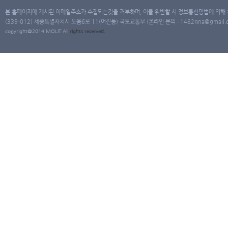
본 홈페이지에 게시된 이메일주소가 수집되는것을 거부하며, 이를 위반할 시 정보통신망법에 의해
(339-012) 세종특별자치시 도움6로 11(어진동) 국토교통부 (온라인 문의 : 1482qna@gmail.co
copyright@2014 MOLIT All
rights
reserved.