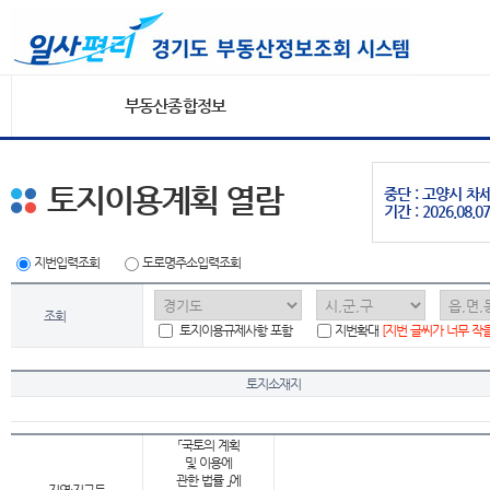
부동산종합정보
토지이용계획 열람
중단 : 고양시 
기간 : 2026.08.07
지번입력조회
도로명주소입력조회
조회
토지이용규제사항 포함
지번확대
[지번 글씨가 너무 작
토지소재지
「국토의 계획
및 이용에
관한 법률 」에