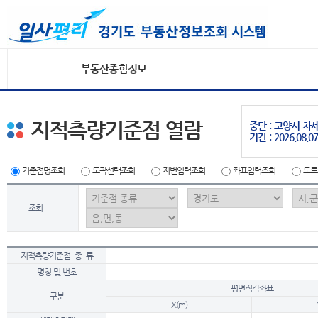
부동산종합정보
지적측량기준점 열람
중단 : 고양시 
기간 : 2026.08.07
기준점명조회
도곽선택조회
지번입력조회
좌표입력조회
도로
조회
지적측량기준점 종 류
명칭 및 번호
평면직각좌표
구분
X(m)