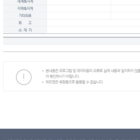
세계측지계
지역측지계
기타좌표
표 고
소 재 지
본내용은 프로그램 및 데이타등의 오류로 실제 내용과 일치하지 않
아 확인하시기 바랍니다.
위도면은 측량용으로 활용할 수 없습니다.