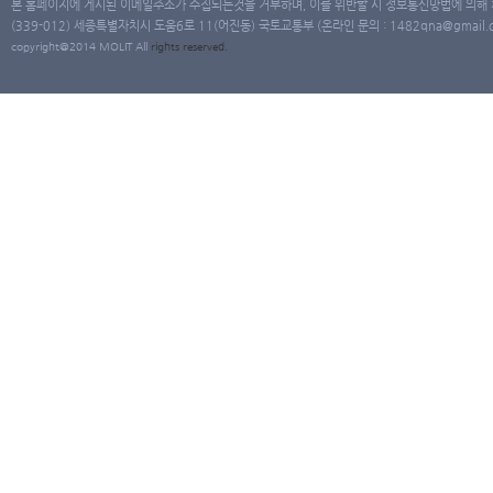
본 홈페이지에 게시된 이메일주소가 수집되는것을 거부하며, 이를 위반할 시 정보통신망법에 의해
(339-012) 세종특별자치시 도움6로 11(어진동) 국토교통부 (온라인 문의 : 1482qna@gmail.co
copyright@2014 MOLIT All
rights
reserved.