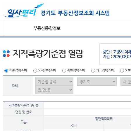
부동산종합정보
지적측량기준점 열람
중단 : 고양시 
기간 : 2026.08.07
기준점명조회
도곽선택조회
지번입력조회
좌표입력조회
도로
조회
지적측량기준점 종 류
명칭 및 번호
평면직각좌표
구분
X(m)