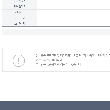
세계측지계
지역측지계
기타좌표
표 고
소 재 지
본내용은 프로그램 및 데이타등의 오류로 실제 내용과 일치하지 않
아 확인하시기 바랍니다.
위도면은 측량용으로 활용할 수 없습니다.