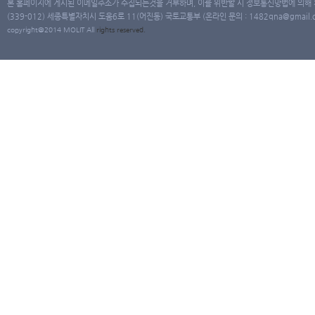
본 홈페이지에 게시된 이메일주소가 수집되는것을 거부하며, 이를 위반할 시 정보통신망법에 의해
(339-012) 세종특별자치시 도움6로 11(어진동) 국토교통부 (온라인 문의 : 1482qna@gmail.co
copyright@2014 MOLIT All
rights
reserved.