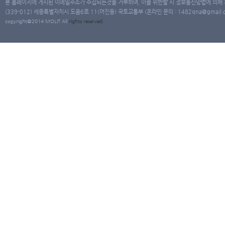
본 홈페이지에 게시된 이메일주소가 수집되는것을 거부하며, 이를 위반할 시 정보통신망법에 의해
(339-012) 세종특별자치시 도움6로 11(어진동) 국토교통부 (온라인 문의 : 1482qna@gmail.co
copyright@2014 MOLIT All
rights
reserved.