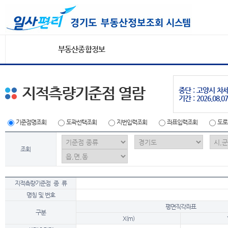
부동산종합정보
지적측량기준점 열람
중단 : 고양시 
기간 : 2026.08.07
기준점명조회
도곽선택조회
지번입력조회
좌표입력조회
도로
조회
지적측량기준점 종 류
명칭 및 번호
평면직각좌표
구분
X(m)