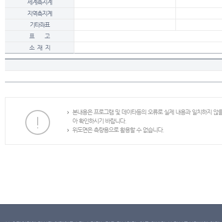
세계측지계
지역측지계
기타좌표
표 고
소 재 지
본내용은 프로그램 및 데이타등의 오류로 실제 내용과 일치하지 않
아 확인하시기 바랍니다.
위도면은 측량용으로 활용할 수 없습니다.