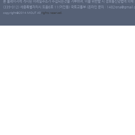
본 홈페이지에 게시된 이메일주소가 수집되는것을 거부하며, 이를 위반할 시 정보통신망법에 의해
(339-012) 세종특별자치시 도움6로 11(어진동) 국토교통부 (온라인 문의 : 1482qna@gmail.co
copyright@2014 MOLIT All
rights
reserved.