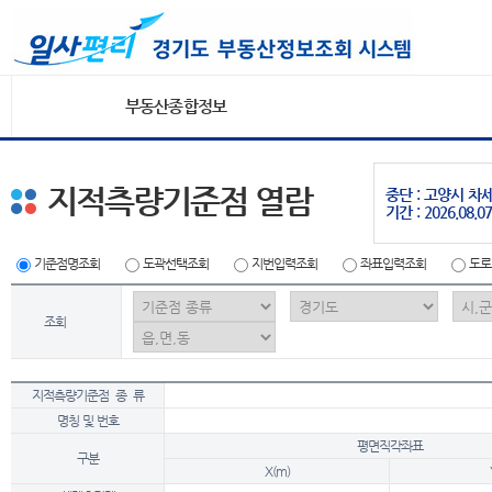
부동산종합정보
지적측량기준점 열람
중단 : 고양시 
기간 : 2026.08.07
기준점명조회
도곽선택조회
지번입력조회
좌표입력조회
도로
조회
지적측량기준점 종 류
명칭 및 번호
평면직각좌표
구분
X(m)