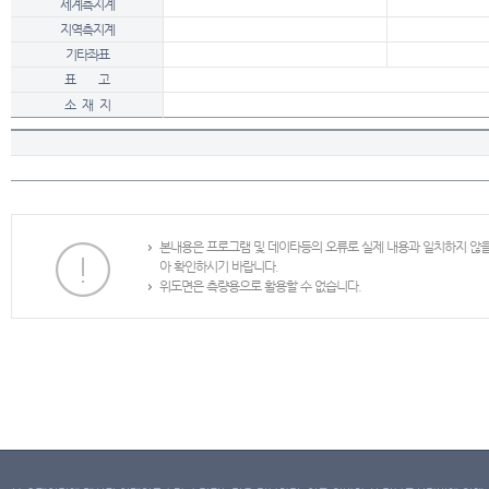
세계측지계
지역측지계
기타좌표
표 고
소 재 지
본내용은 프로그램 및 데이타등의 오류로 실제 내용과 일치하지 않
아 확인하시기 바랍니다.
위도면은 측량용으로 활용할 수 없습니다.