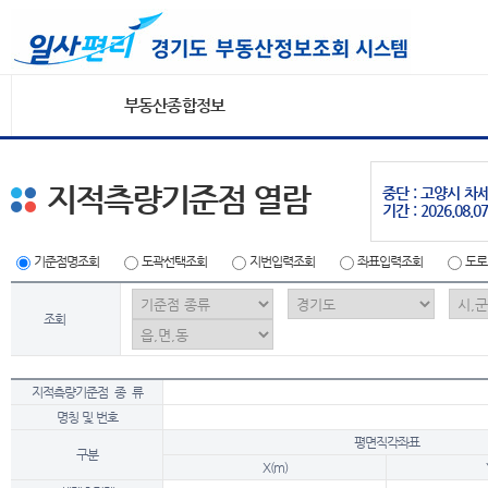
부동산종합정보
지적측량기준점 열람
중단 : 고양시 
기간 : 2026.08.07
기준점명조회
도곽선택조회
지번입력조회
좌표입력조회
도로
조회
지적측량기준점 종 류
명칭 및 번호
평면직각좌표
구분
X(m)