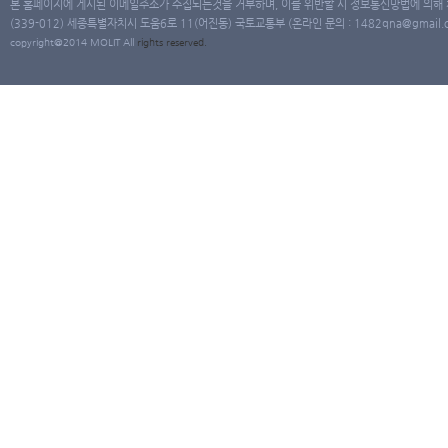
본 홈페이지에 게시된 이메일주소가 수집되는것을 거부하며, 이를 위반할 시 정보통신망법에 의해
(339-012) 세종특별자치시 도움6로 11(어진동) 국토교통부 (온라인 문의 : 1482qna@gmail.co
copyright@2014 MOLIT All
rights
reserved.