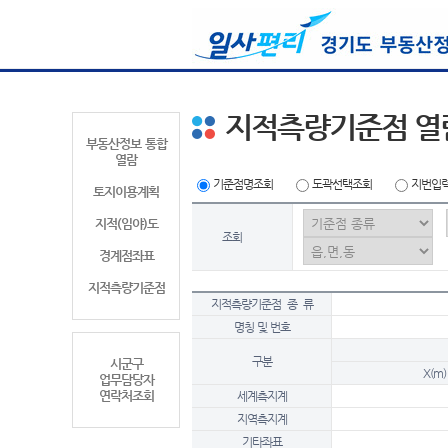
지적측량기준점 열
부동산정보 통합
열람
기준점명조회
도곽선택조회
지번입
토지이용계획
지적(임야)도
조회
경계점좌표
지적측량기준점
지적측량기준점 종 류
명칭 및 번호
구분
시군구
X(m)
업무담당자
연락처조회
세계측지계
지역측지계
기타좌표