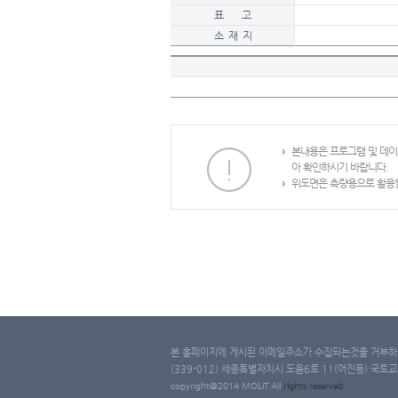
표 고
소 재 지
본내용은 프로그램 및 데
아 확인하시기 바랍니다.
위도면은 측량용으로 활용할
본 홈페이지에 게시된 이메일주소가 수집되는것을 거부하며
(339-012) 세종특별자치시 도움6로 11(어진동) 국토교통부 
copyright@2014 MOLIT All
rights
reserved.