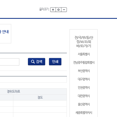
글자크기
가 안내
전/국/부/동/산
정/보/조/회
바/로/가/기
서울특별시
전남광주통합특별시
부산광역시
대구광역시
인천광역시
경위도좌표
대전광역시
경도
울산광역시
세종특별자치시