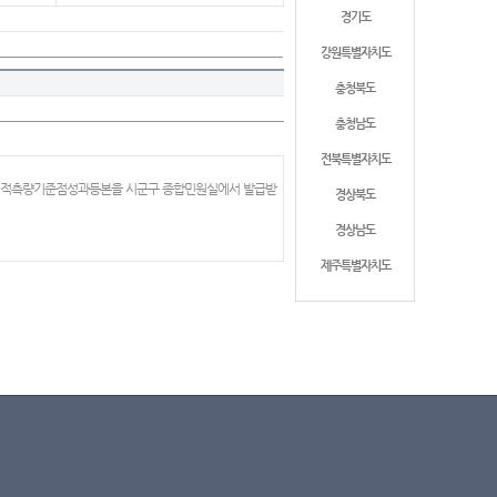
경기도
강원특별자치도
충청북도
충청남도
전북특별자치도
 지적측량기준점성과등본을 시군구 종합민원실에서 발급받
경상북도
경상남도
제주특별자치도