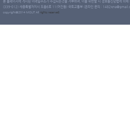
본 홈페이지에 게시된 이메일주소가 수집되는것을 거부하며, 이를 위반할 시 정보통신망법에 의해
(339-012) 세종특별자치시 도움6로 11(어진동) 국토교통부 (온라인 문의 : 1482qna@gmail.co
copyright@2014 MOLIT All
rights
reserved.