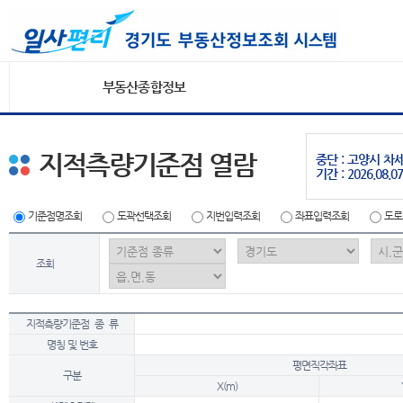
부동산종합정보
지적측량기준점 열람
중단 : 고양시 
기간 : 2026.08.07
기준점명조회
도곽선택조회
지번입력조회
좌표입력조회
도로
조회
지적측량기준점 종 류
명칭 및 번호
평면직각좌표
구분
X(m)