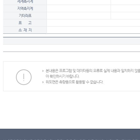
세계측지계
지역측지계
기타좌표
표 고
소 재 지
본내용은 프로그램 및 데이타등의 오류로 실제 내용과 일치하지 않
아 확인하시기 바랍니다.
위도면은 측량용으로 활용할 수 없습니다.