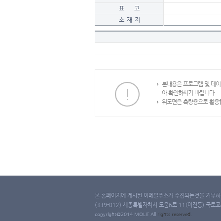
표 고
소 재 지
본내용은 프로그램 및 데
아 확인하시기 바랍니다.
위도면은 측량용으로 활용할
본 홈페이지에 게시된 이메일주소가 수집되는것을 거부하며
(339-012) 세종특별자치시 도움6로 11(어진동) 국토교통부 
copyright@2014 MOLIT All
rights
reserved.