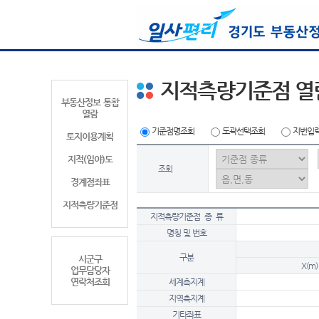
지적측량기준점 열
부동산정보 통합
열람
기준점명조회
도곽선택조회
지번입
토지이용계획
지적(임야)도
조회
경계점좌표
지적측량기준점
지적측량기준점 종 류
명칭 및 번호
구분
시군구
X(m)
업무담당자
연락처조회
세계측지계
지역측지계
기타좌표