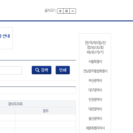
글자크기
가 안내
전/국/부/동/산
정/보/조/회
바/로/가/기
서울특별시
전남광주통합특별시
부산광역시
대구광역시
인천광역시
경위도좌표
대전광역시
경도
울산광역시
세종특별자치시