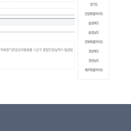
경기도
강원특별자치도
충청북도
충청남도
전북특별자치도
 지적측량기준점성과등본을 시군구 종합민원실에서 발급받
경상북도
경상남도
제주특별자치도