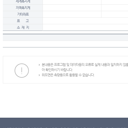
세계측지계
지역측지계
기타좌표
표 고
소 재 지
본내용은 프로그램 및 데이타등의 오류로 실제 내용과 일치하지 않
아 확인하시기 바랍니다.
위도면은 측량용으로 활용할 수 없습니다.