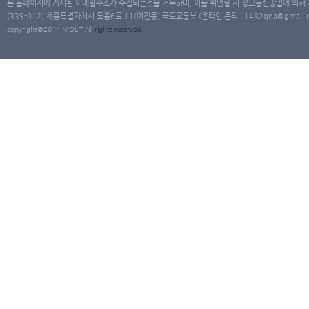
본 홈페이지에 게시된 이메일주소가 수집되는것을 거부하며, 이를 위반할 시 정보통신망법에 의해
(339-012) 세종특별자치시 도움6로 11(어진동) 국토교통부 (온라인 문의 : 1482qna@gmail.co
copyright@2014 MOLIT All
rights
reserved.