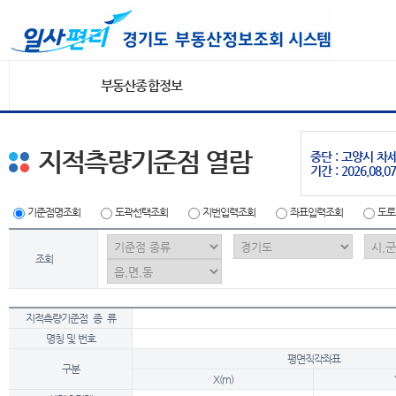
부동산종합정보
지적측량기준점 열람
중단 : 고양시 
기간 : 2026.08.07
기준점명조회
도곽선택조회
지번입력조회
좌표입력조회
도로
조회
지적측량기준점 종 류
명칭 및 번호
평면직각좌표
구분
X(m)