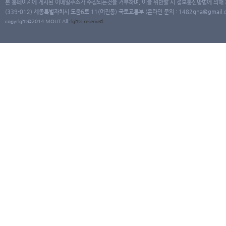
본 홈페이지에 게시된 이메일주소가 수집되는것을 거부하며, 이를 위반할 시 정보통신망법에 의해
(339-012) 세종특별자치시 도움6로 11(어진동) 국토교통부 (온라인 문의 : 1482qna@gmail.co
copyright@2014 MOLIT All
rights
reserved.