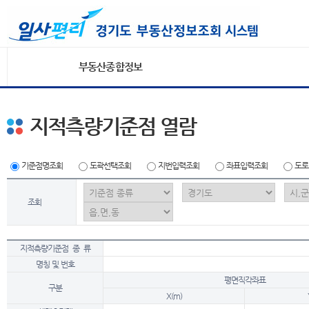
부동산종합정보
지적측량기준점 열람
기준점명조회
도곽선택조회
지번입력조회
좌표입력조회
도로
조회
지적측량기준점 종 류
명칭 및 번호
평면직각좌표
구분
X(m)