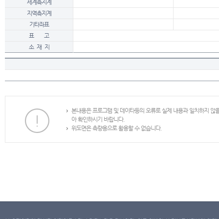
세계측지계
지역측지계
기타좌표
표 고
소 재 지
본내용은 프로그램 및 데이타등의 오류로 실제 내용과 일치하지 않
아 확인하시기 바랍니다.
위도면은 측량용으로 활용할 수 없습니다.