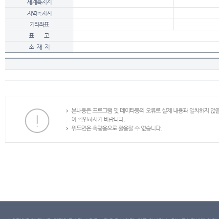
세계측지계
지역측지계
기타좌표
표 고
소 재 지
본내용은 프로그램 및 데이타등의 오류로 실제 내용과 일치하지 않
아 확인하시기 바랍니다.
위도면은 측량용으로 활용할 수 없습니다.