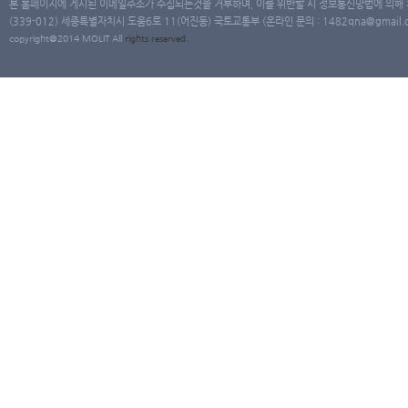
본 홈페이지에 게시된 이메일주소가 수집되는것을 거부하며, 이를 위반할 시 정보통신망법에 의해
(339-012) 세종특별자치시 도움6로 11(어진동) 국토교통부 (온라인 문의 : 1482qna@gmail.co
copyright@2014 MOLIT All
rights
reserved.