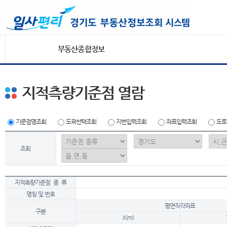
부동산종합정보
지적측량기준점 열람
기준점명조회
도곽선택조회
지번입력조회
좌표입력조회
도로
조회
지적측량기준점 종 류
명칭 및 번호
평면직각좌표
구분
X(m)