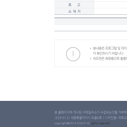
표 고
소 재 지
본내용은 프로그램 및 데
아 확인하시기 바랍니다.
위도면은 측량용으로 활용할
본 홈페이지에 게시된 이메일주소가 수집되는것을 거부하며
(339-012) 세종특별자치시 도움6로 11(어진동) 국토교통부 
copyright@2014 MOLIT All
rights
reserved.