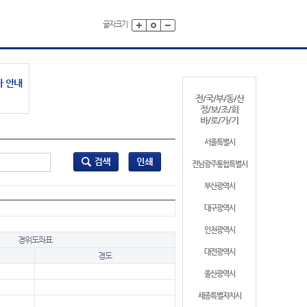
글자크기
가 안내
전/국/부/동/산
정/보/조/회
바/로/가/기
서울특별시
전남광주통합특별시
부산광역시
대구광역시
인천광역시
경위도좌표
대전광역시
경도
울산광역시
세종특별자치시