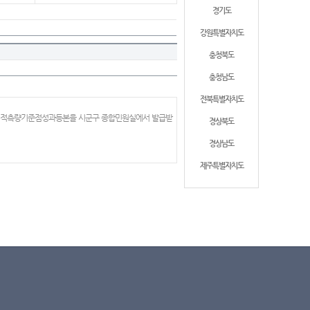
경기도
강원특별자치도
충청북도
충청남도
전북특별자치도
 지적측량기준점성과등본을 시군구 종합민원실에서 발급받
경상북도
경상남도
제주특별자치도