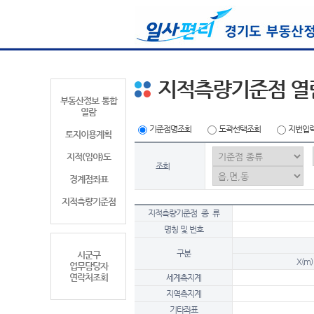
지적측량기준점 열
부동산정보 통합
열람
기준점명조회
도곽선택조회
지번입
토지이용계획
지적(임야)도
조회
경계점좌표
지적측량기준점
지적측량기준점 종 류
명칭 및 번호
구분
시군구
X(m)
업무담당자
연락처조회
세계측지계
지역측지계
기타좌표