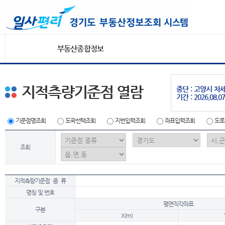
부동산종합정보
지적측량기준점 열람
중단 : 고양시 
기간 : 2026.08.07
기준점명조회
도곽선택조회
지번입력조회
좌표입력조회
도로
조회
지적측량기준점 종 류
명칭 및 번호
평면직각좌표
구분
X(m)