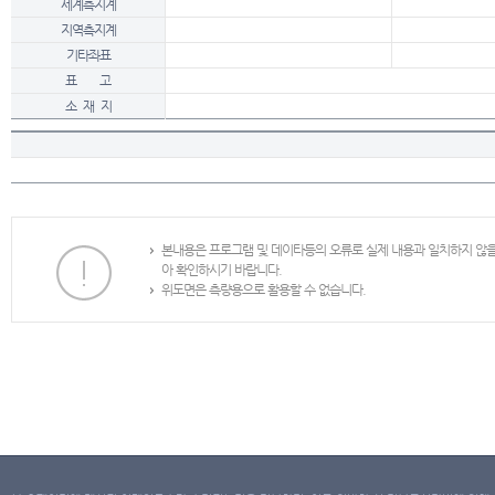
세계측지계
지역측지계
기타좌표
표 고
소 재 지
본내용은 프로그램 및 데이타등의 오류로 실제 내용과 일치하지 않
아 확인하시기 바랍니다.
위도면은 측량용으로 활용할 수 없습니다.