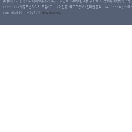
본 홈페이지에 게시된 이메일주소가 수집되는것을 거부하며, 이를 위반할 시 정보통신망법에 의해
(339-012) 세종특별자치시 도움6로 11(어진동) 국토교통부 (온라인 문의 : 1482qna@gmail.co
copyright@2014 MOLIT All
rights
reserved.