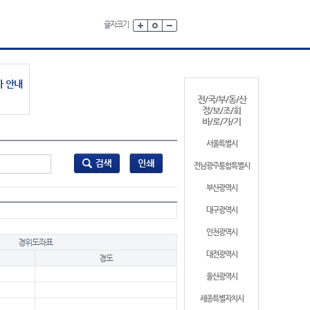
글자크기
가 안내
전/국/부/동/산
정/보/조/회
바/로/가/기
서울특별시
전남광주통합특별시
부산광역시
대구광역시
인천광역시
경위도좌표
대전광역시
경도
울산광역시
세종특별자치시