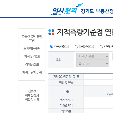
지적측량기준점 열
부동산정보 통합
열람
기준점명조회
도곽선택조회
지번입
토지이용계획
지적(임야)도
조회
경계점좌표
지적측량기준점
지적측량기준점 종 류
명칭 및 번호
구분
시군구
X(m)
업무담당자
연락처조회
세계측지계
지역측지계
기타좌표