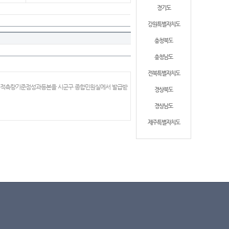
경기도
강원특별자치도
충청북도
충청남도
전북특별자치도
 지적측량기준점성과등본을 시군구 종합민원실에서 발급받
경상북도
경상남도
제주특별자치도