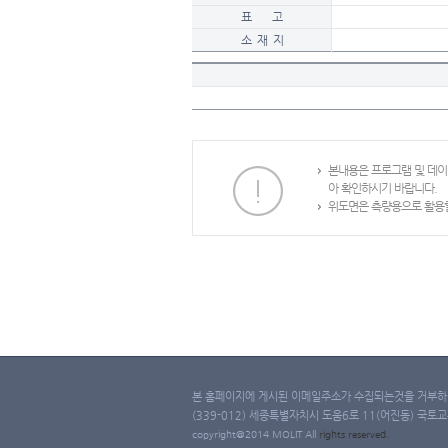
표 고
소 재 지
본내용은 프로그램 및 데
아 확인하시기 바랍니다.
위도면은 측량용으로 활용할
본 홈페이지에 게시된 이메일주소가 수집되는것을 거부하며
(339-012) 세종특별자치시 도움6로 11(어진동) 국토교통부 
copyright@2014 MOLIT All
rights
reserved.