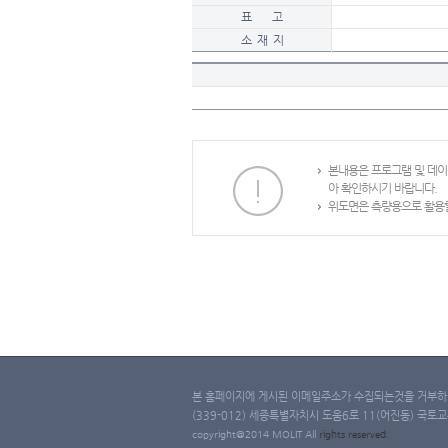
표 고
소 재 지
본내용은 프로그램 및 데
아 확인하시기 바랍니다.
위도면은 측량용으로 활용할
본 홈페이지에 게시된 이메일주소가 수집되는것을 거부하며
(339-012) 세종특별자치시 도움6로 11(어진동) 국토교통부 
copyright@2014 MOLIT All
rights
reserved.