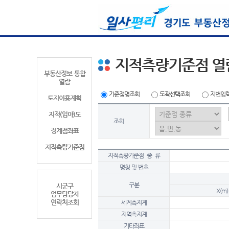
지적측량기준점 열
부동산정보 통합
열람
기준점명조회
도곽선택조회
지번입
토지이용계획
지적(임야)도
조회
경계점좌표
지적측량기준점
지적측량기준점 종 류
명칭 및 번호
구분
시군구
X(m)
업무담당자
연락처조회
세계측지계
지역측지계
기타좌표