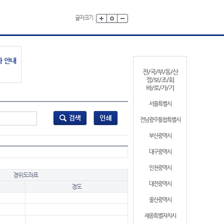
글자크기
가 안내
전/국/부/동/산
정/보/조/회
바/로/가/기
서울특별시
전남광주통합특별시
부산광역시
대구광역시
인천광역시
경위도좌표
대전광역시
경도
울산광역시
세종특별자치시