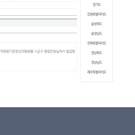
경기도
강원특별자치도
충청북도
충청남도
전북특별자치도
 지적측량기준점성과등본을 시군구 종합민원실에서 발급받
경상북도
경상남도
제주특별자치도