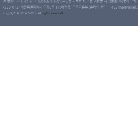
본 홈페이지에 게시된 이메일주소가 수집되는것을 거부하며, 이를 위반할 시 정보통신망법에 의해
(339-012) 세종특별자치시 도움6로 11(어진동) 국토교통부 (온라인 문의 : 1482qna@gmail.co
copyright@2014 MOLIT All
rights
reserved.