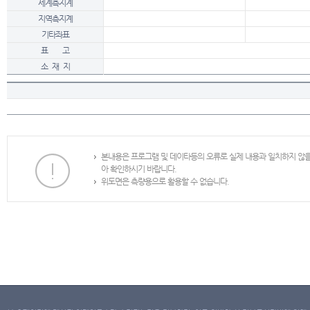
세계측지계
지역측지계
기타좌표
표 고
소 재 지
본내용은 프로그램 및 데이타등의 오류로 실제 내용과 일치하지 않
아 확인하시기 바랍니다.
위도면은 측량용으로 활용할 수 없습니다.