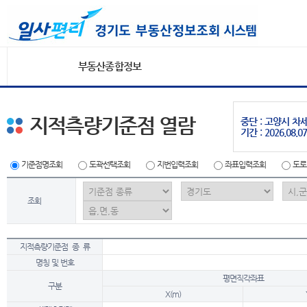
부동산종합정보
지적측량기준점 열람
중단 : 고양시 
기간 : 2026.08.07
기준점명조회
도곽선택조회
지번입력조회
좌표입력조회
도로
조회
지적측량기준점 종 류
명칭 및 번호
평면직각좌표
구분
X(m)