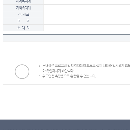
세계측지계
지역측지계
기타좌표
표 고
소 재 지
본내용은 프로그램 및 데이타등의 오류로 실제 내용과 일치하지 않
아 확인하시기 바랍니다.
위도면은 측량용으로 활용할 수 없습니다.