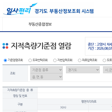
부동산종합정보
지적측량기준점 열람
중단 : 고양시 
기간 : 2026.08.07
기준점명조회
도곽선택조회
지번입력조회
좌표입력조회
도로
조회
지적측량기준점 종 류
명칭 및 번호
평면직각좌표
구분
X(m)