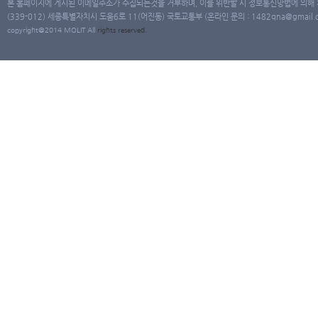
본 홈페이지에 게시된 이메일주소가 수집되는것을 거부하며, 이를 위반할 시 정보통신망법에 의해
(339-012) 세종특별자치시 도움6로 11(어진동) 국토교통부 (온라인 문의 : 1482qna@gmail.co
copyright@2014 MOLIT All
rights
reserved.