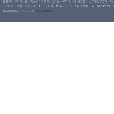
본 홈페이지에 게시된 이메일주소가 수집되는것을 거부하며, 이를 위반할 시 정보통신망법에 의해
(339-012) 세종특별자치시 도움6로 11(어진동) 국토교통부 (온라인 문의 : 1482qna@gmail.co
copyright@2014 MOLIT All
rights
reserved.