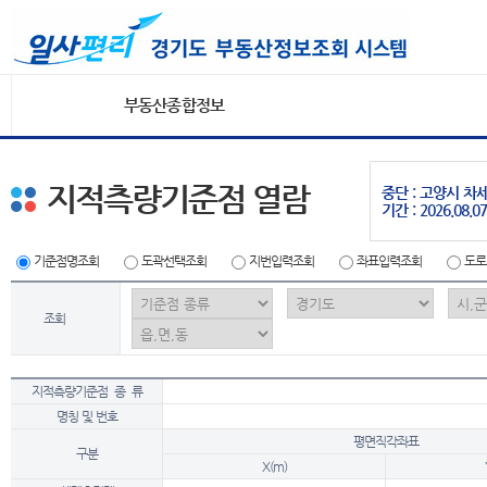
부동산종합정보
지적측량기준점 열람
중단 : 고양시 
기간 : 2026.08.07
기준점명조회
도곽선택조회
지번입력조회
좌표입력조회
도로
조회
지적측량기준점 종 류
명칭 및 번호
평면직각좌표
구분
X(m)