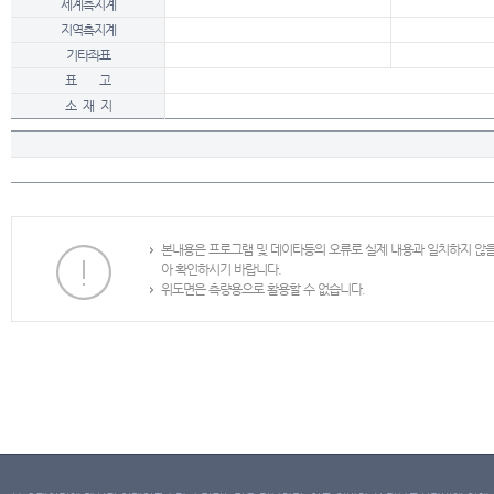
세계측지계
지역측지계
기타좌표
표 고
소 재 지
본내용은 프로그램 및 데이타등의 오류로 실제 내용과 일치하지 않
아 확인하시기 바랍니다.
위도면은 측량용으로 활용할 수 없습니다.