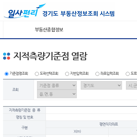
부동산종합정보
지적측량기준점 열람
기준점명조회
도곽선택조회
지번입력조회
좌표입력조회
도로
조회
지적측량기준점 종 류
명칭 및 번호
평면직각좌표
구분
X(m)