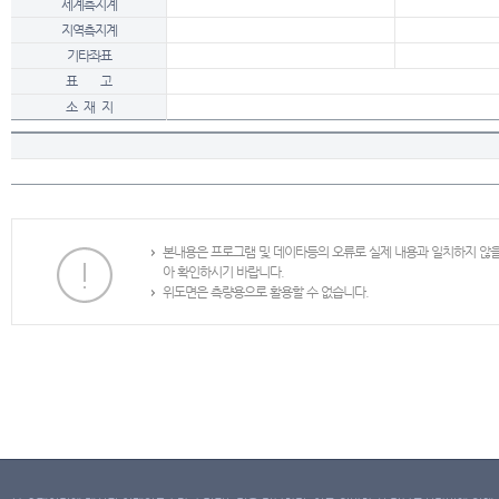
세계측지계
지역측지계
기타좌표
표 고
소 재 지
본내용은 프로그램 및 데이타등의 오류로 실제 내용과 일치하지 않
아 확인하시기 바랍니다.
위도면은 측량용으로 활용할 수 없습니다.