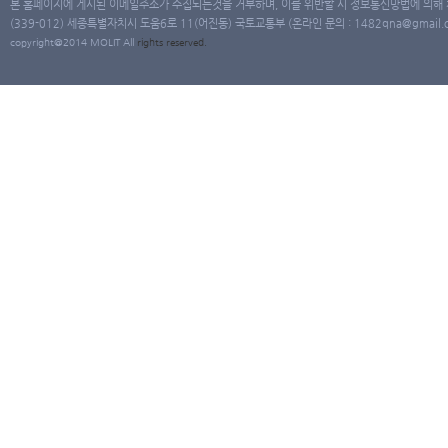
본 홈페이지에 게시된 이메일주소가 수집되는것을 거부하며, 이를 위반할 시 정보통신망법에 의해
(339-012) 세종특별자치시 도움6로 11(어진동) 국토교통부 (온라인 문의 : 1482qna@gmail.co
copyright@2014 MOLIT All
rights
reserved.