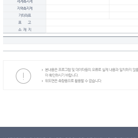
세계측지계
지역측지계
기타좌표
표 고
소 재 지
본내용은 프로그램 및 데이타등의 오류로 실제 내용과 일치하지 않
아 확인하시기 바랍니다.
위도면은 측량용으로 활용할 수 없습니다.