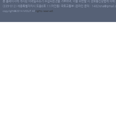
본 홈페이지에 게시된 이메일주소가 수집되는것을 거부하며, 이를 위반할 시 정보통신망법에 의해
(339-012) 세종특별자치시 도움6로 11(어진동) 국토교통부 (온라인 문의 : 1482qna@gmail.co
copyright@2014 MOLIT All
rights
reserved.