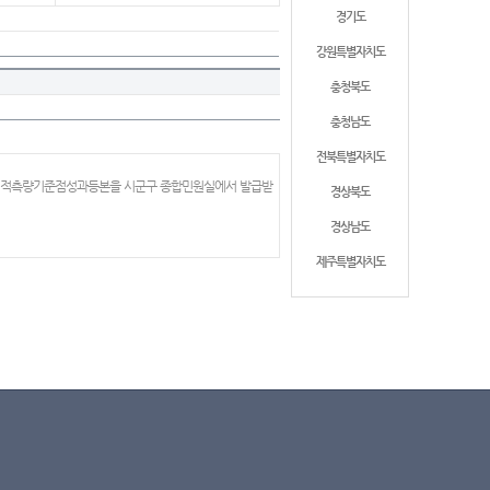
경기도
강원특별자치도
충청북도
충청남도
전북특별자치도
 지적측량기준점성과등본을 시군구 종합민원실에서 발급받
경상북도
경상남도
제주특별자치도