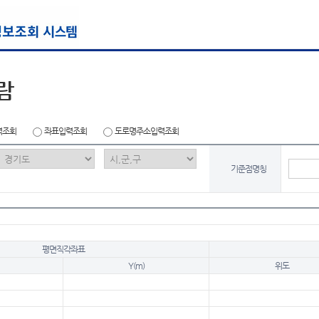
람
력조회
좌표입력조회
도로명주소입력조회
기준점명칭
평면직각좌표
Y(m)
위도