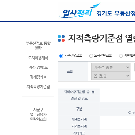
지적측량기준점 열
부동산정보 통합
열람
기준점명조회
도곽선택조회
지번입
토지이용계획
지적(임야)도
조회
경계점좌표
지적측량기준점
지적측량기준점 종 류
명칭 및 번호
구분
시군구
X(m)
업무담당자
연락처조회
세계측지계
지역측지계
기타좌표