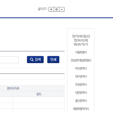
글자크기
전/국/부/동/산
정/보/조/회
바/로/가/기
서울특별시
전남광주통합특별시
부산광역시
대구광역시
인천광역시
경위도좌표
대전광역시
경도
울산광역시
세종특별자치시