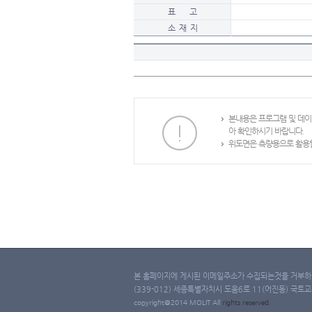
표 고
소 재 지
본내용은 프로그램 및 데
아 확인하시기 바랍니다.
위도면은 측량용으로 활용할
본 홈페이지에 게시된 이메일주소가 수집되는것을 거부하며
(339-012) 세종특별자치시 도움6로 11(어진동) 국토교통부 
copyright@2014 MOLIT All
rights
reserved.