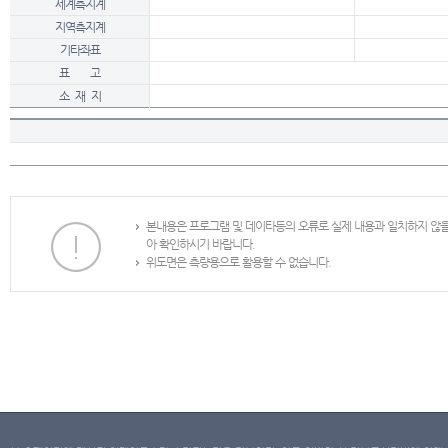
세계측지계
지역측지계
기타좌표
표 고
소 재 지
본내용은 프로그램 및 데이타등의 오류로 실제 내용과 일치하지 않
아 확인하시기 바랍니다.
위도면은 측량용으로 활용할 수 없습니다.