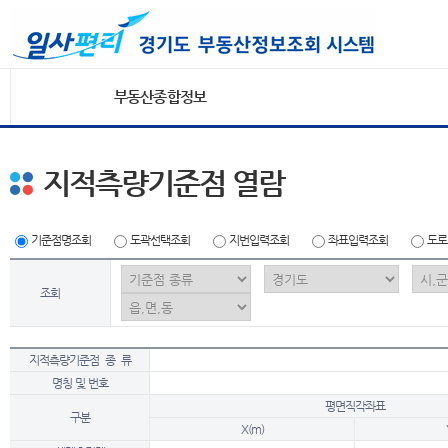
부동산종합정보
지적측량기준점 열람
기준점명조회
도곽선택조회
지번입력조회
좌표입력조회
도로
조회
지적측량기준점 종 류
명칭 및 번호
평면직각좌표
구분
X(m)