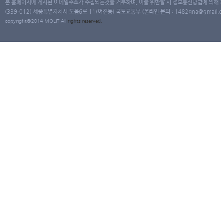
본 홈페이지에 게시된 이메일주소가 수집되는것을 거부하며, 이를 위반할 시 정보통신망법에 의해
(339-012) 세종특별자치시 도움6로 11(어진동) 국토교통부 (온라인 문의 : 1482qna@gmail.co
copyright@2014 MOLIT All
rights
reserved.