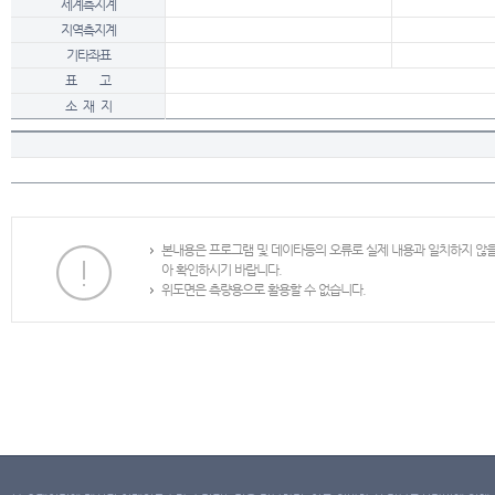
세계측지계
지역측지계
기타좌표
표 고
소 재 지
본내용은 프로그램 및 데이타등의 오류로 실제 내용과 일치하지 않
아 확인하시기 바랍니다.
위도면은 측량용으로 활용할 수 없습니다.