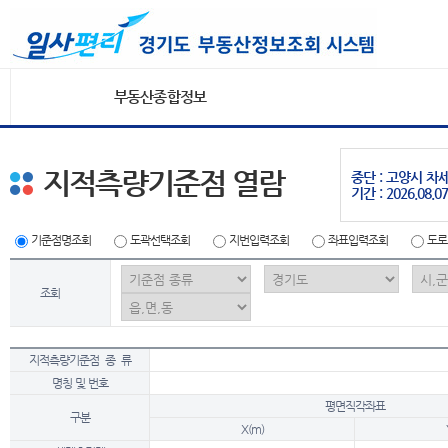
부동산종합정보
지적측량기준점 열람
중단 : 고양시 
기간 : 2026.08.07
기준점명조회
도곽선택조회
지번입력조회
좌표입력조회
도로
조회
지적측량기준점 종 류
명칭 및 번호
평면직각좌표
구분
X(m)