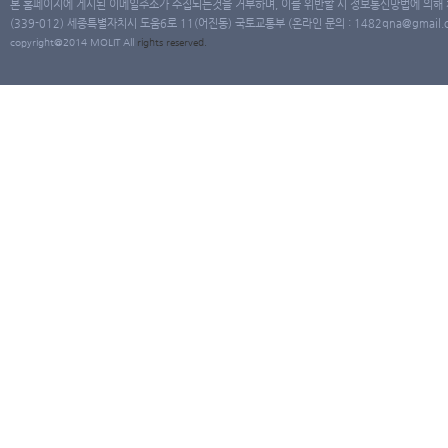
본 홈페이지에 게시된 이메일주소가 수집되는것을 거부하며, 이를 위반할 시 정보통신망법에 의해
(339-012) 세종특별자치시 도움6로 11(어진동) 국토교통부 (온라인 문의 : 1482qna@gmail.co
copyright@2014 MOLIT All
rights
reserved.