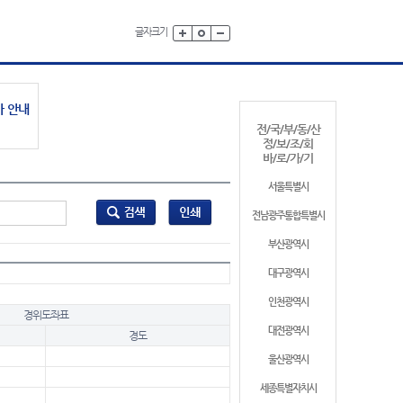
글자크기
가 안내
전/국/부/동/산
정/보/조/회
바/로/가/기
서울특별시
전남광주통합특별시
부산광역시
대구광역시
인천광역시
경위도좌표
대전광역시
경도
울산광역시
세종특별자치시