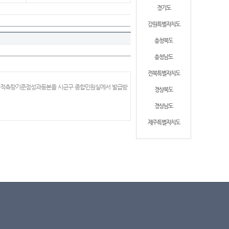
경기도
강원특별자치도
충청북도
충청남도
전북특별자치도
 지적측량기준점성과등본을 시군구 종합민원실에서 발급받
경상북도
경상남도
제주특별자치도