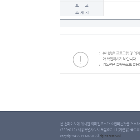
표 고
소 재 지
본내용은 프로그램 및 데
아 확인하시기 바랍니다.
위도면은 측량용으로 활용할
본 홈페이지에 게시된 이메일주소가 수집되는것을 거부하며
(339-012) 세종특별자치시 도움6로 11(어진동) 국토교통부 
copyright@2014 MOLIT All
rights
reserved.