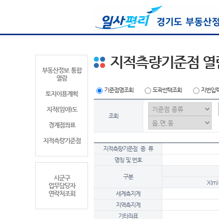
지적측량기준점 열
부동산정보 통합
열람
기준점명조회
도곽선택조회
지번입
토지이용계획
지적(임야)도
조회
경계점좌표
지적측량기준점
지적측량기준점 종 류
명칭 및 번호
구분
시군구
X(m)
업무담당자
연락처조회
세계측지계
지역측지계
기타좌표