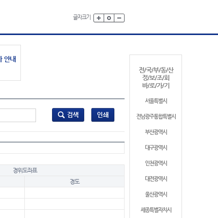
글자크기
가 안내
전/국/부/동/산
정/보/조/회
바/로/가/기
서울특별시
전남광주통합특별시
부산광역시
대구광역시
인천광역시
경위도좌표
대전광역시
경도
울산광역시
세종특별자치시