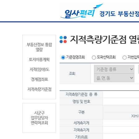
지적측량기준점 열
부동산정보 통합
열람
기준점명조회
도곽선택조회
지번입
토지이용계획
지적(임야)도
조회
경계점좌표
지적측량기준점
지적측량기준점 종 류
명칭 및 번호
구분
시군구
X(m)
업무담당자
연락처조회
세계측지계
지역측지계
기타좌표