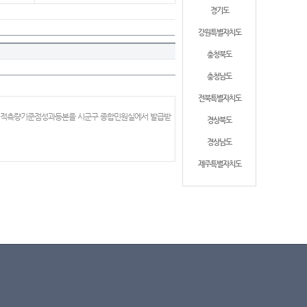
경기도
강원특별자치도
충청북도
충청남도
전북특별자치도
 지적측량기준점성과등본을 시군구 종합민원실에서 발급받
경상북도
경상남도
제주특별자치도