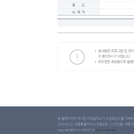
표 고
소 재 지
본내용은 프로그램 및 데
아 확인하시기 바랍니다.
위도면은 측량용으로 활용할
본 홈페이지에 게시된 이메일주소가 수집되는것을 거부하며
(339-012) 세종특별자치시 도움6로 11(어진동) 국토교통부 
copyright@2014 MOLIT All
rights
reserved.