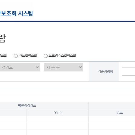
람
력조회
좌표입력조회
도로명주소입력조회
기준점명칭
평면직각좌표
Y(m)
위도