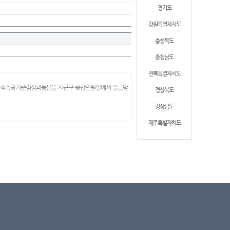
경기도
강원특별자치도
충청북도
충청남도
전북특별자치도
 지적측량기준점성과등본을 시군구 종합민원실에서 발급받
경상북도
경상남도
제주특별자치도