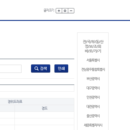
글자크기
전/국/부/동/산
정/보/조/회
바/로/가/기
서울특별시
전남광주통합특별시
부산광역시
대구광역시
인천광역시
경위도좌표
대전광역시
경도
울산광역시
세종특별자치시