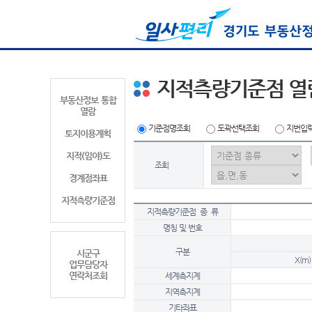
지적측량기준점 열
부동산정보 통합
열람
기준점명조회
도곽선택조회
지번입
토지이용계획
지적(임야)도
조회
경계점좌표
지적측량기준점
지적측량기준점 종 류
명칭 및 번호
구분
시군구
X(m)
업무담당자
연락처조회
세계측지계
지역측지계
기타좌표