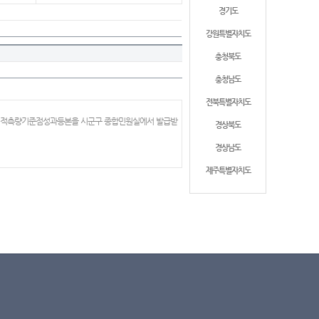
경기도
강원특별자치도
충청북도
충청남도
전북특별자치도
 지적측량기준점성과등본을 시군구 종합민원실에서 발급받
경상북도
경상남도
제주특별자치도