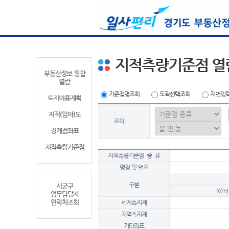
지적측량기준점 열
부동산정보 통합
열람
기준점명조회
도곽선택조회
지번입
토지이용계획
지적(임야)도
조회
경계점좌표
지적측량기준점
지적측량기준점 종 류
명칭 및 번호
구분
시군구
X(m)
업무담당자
연락처조회
세계측지계
지역측지계
기타좌표