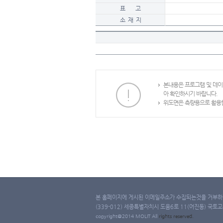
표 고
소 재 지
본내용은 프로그램 및 데
아 확인하시기 바랍니다.
위도면은 측량용으로 활용할
본 홈페이지에 게시된 이메일주소가 수집되는것을 거부하며
(339-012) 세종특별자치시 도움6로 11(어진동) 국토교통부 
copyright@2014 MOLIT All
rights
reserved.