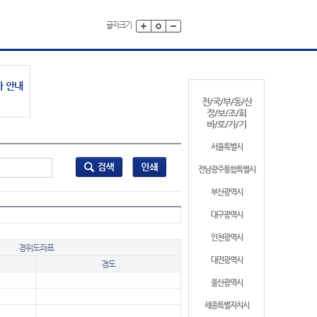
글자크기
가 안내
전/국/부/동/산
정/보/조/회
바/로/가/기
서울특별시
전남광주통합특별시
부산광역시
대구광역시
인천광역시
경위도좌표
대전광역시
경도
울산광역시
세종특별자치시