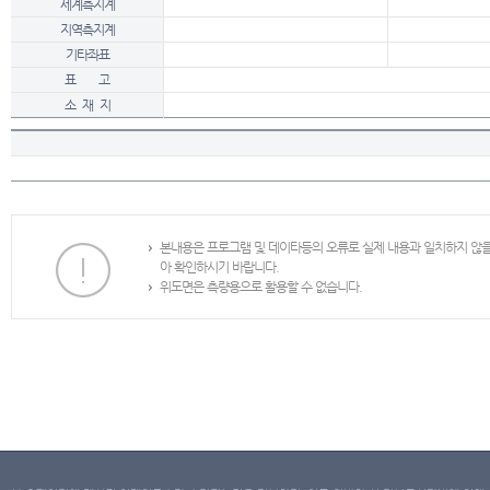
세계측지계
지역측지계
기타좌표
표 고
소 재 지
본내용은 프로그램 및 데이타등의 오류로 실제 내용과 일치하지 않
아 확인하시기 바랍니다.
위도면은 측량용으로 활용할 수 없습니다.