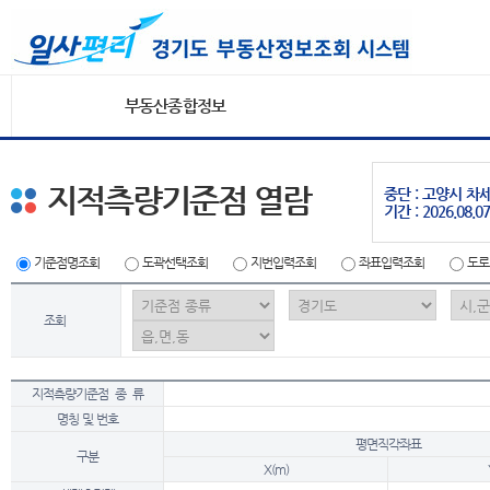
부동산종합정보
지적측량기준점 열람
중단 : 고양시 
기간 : 2026.08.07
기준점명조회
도곽선택조회
지번입력조회
좌표입력조회
도로
조회
지적측량기준점 종 류
명칭 및 번호
평면직각좌표
구분
X(m)