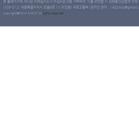
본 홈페이지에 게시된 이메일주소가 수집되는것을 거부하며, 이를 위반할 시 정보통신망법에 의해
(339-012) 세종특별자치시 도움6로 11(어진동) 국토교통부 (온라인 문의 : 1482qna@gmail.co
copyright@2014 MOLIT All
rights
reserved.