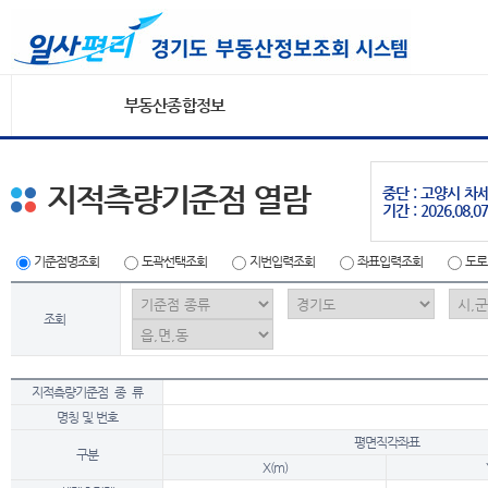
부동산종합정보
지적측량기준점 열람
중단 : 고양시 
기간 : 2026.08.07
기준점명조회
도곽선택조회
지번입력조회
좌표입력조회
도로
조회
지적측량기준점 종 류
명칭 및 번호
평면직각좌표
구분
X(m)