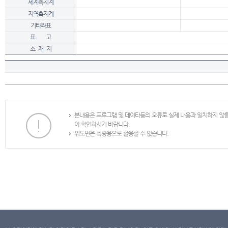
세계측지계
지역측지계
기타좌표
표 고
소 재 지
본내용은 프로그램 및 데이타등의 오류로 실제 내용과 일치하지 않
아 확인하시기 바랍니다.
위도면은 측량용으로 활용할 수 없습니다.