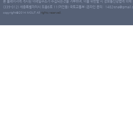
본 홈페이지에 게시된 이메일주소가 수집되는것을 거부하며, 이를 위반할 시 정보통신망법에 의해
(339-012) 세종특별자치시 도움6로 11(어진동) 국토교통부 (온라인 문의 : 1482qna@gmail.co
copyright@2014 MOLIT All
rights
reserved.